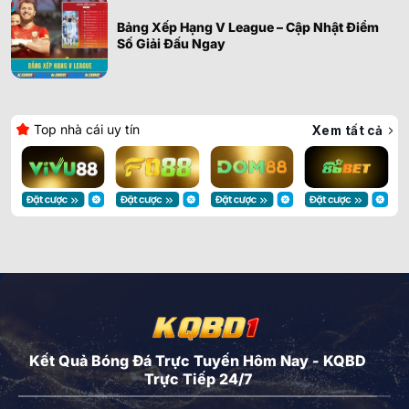
Bảng Xếp Hạng V League – Cập Nhật Điểm
Số Giải Đấu Ngay
Top nhà cái uy tín
Xem tất cả
Kết Quả Bóng Đá Trực Tuyến Hôm Nay - KQBD
Trực Tiếp 24/7