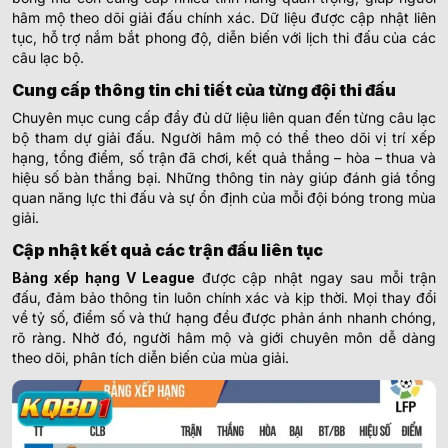
hâm mộ theo dõi giải đấu chính xác. Dữ liệu được cập nhật liên
tục, hỗ trợ nắm bắt phong độ, diễn biến với lịch thi đấu của các
câu lạc bộ.
Cung cấp thông tin chi tiết của từng đội thi đấu
Chuyên mục cung cấp đầy đủ dữ liệu liên quan đến từng câu lạc
bộ tham dự giải đấu. Người hâm mộ có thể theo dõi vị trí xếp
hạng, tổng điểm, số trận đã chơi, kết quả thắng – hòa – thua và
hiệu số bàn thắng bại. Những thông tin này giúp đánh giá tổng
quan năng lực thi đấu và sự ổn định của mỗi đội bóng trong mùa
giải.
Cập nhật kết quả các trận đấu liên tục
Bảng xếp hạng V League
được cập nhật ngay sau mỗi trận
đấu, đảm bảo thông tin luôn chính xác và kịp thời. Mọi thay đổi
về tỷ số, điểm số và thứ hạng đều được phản ánh nhanh chóng,
rõ ràng. Nhờ đó, người hâm mộ và giới chuyên môn dễ dàng
theo dõi, phân tích diễn biến của mùa giải.