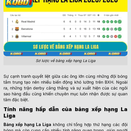
Sơ lược về bảng xếp hạng La Liga
Sự cạnh tranh quyết liệt giữa các ông lớn cùng những đội bóng
tầm trung tạo nên nhiều biến động khó lường trên BXH. Ngoài
ra, những trận derby căng thẳng và sự xuất hiện của các ngôi
sao hàng đầu cũng khiến chuyên mục luôn nhận được sự quan
tâm đặc biệt.
Tính năng hấp dẫn của bảng xếp hạng La
Liga
Bảng xếp hạng La Liga
không chỉ tổng hợp thứ hạng các đội
bóng mà còn cung cấp nhiều tính năng quan trọng, giúp người