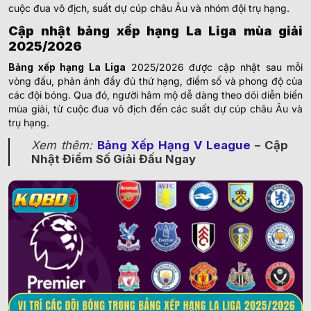
cuộc đua vô địch, suất dự cúp châu Âu và nhóm đội trụ hạng.
Cập nhật bảng xếp hạng La Liga mùa giải
2025/2026
Bảng xếp hạng La Liga
2025/2026 được cập nhật sau mỗi
vòng đấu, phản ánh đầy đủ thứ hạng, điểm số và phong độ của
các đội bóng. Qua đó, người hâm mộ dễ dàng theo dõi diễn biến
mùa giải, từ cuộc đua vô địch đến các suất dự cúp châu Âu và
trụ hạng.
Xem thêm:
Bảng Xếp Hạng V League
– Cập
Nhật Điểm Số Giải Đấu Ngay