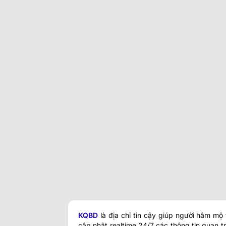
KQBD
là địa chỉ tin cậy giúp người hâm mộ
cập nhật realtime 24/7 các thông tin quan tr