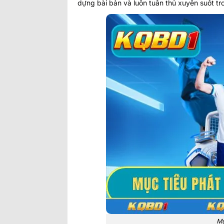
dựng bài bản và luôn tuân thủ xuyên suốt tr
Mụ