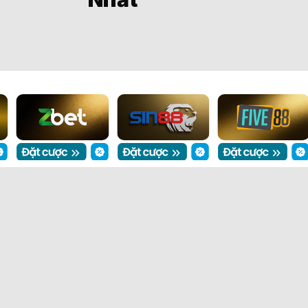
ận Hot
Giải Đấu
Tỷ Lệ
HDP
ỉ số
Đội khách
Chủ
Tỷ lệ
Khách
Không có dữ liệu vui lòng chọn bộ lọc khác