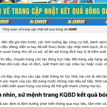
Tổng quan về trang cập nhật kết quả bóng đá
KQBD
 đến đội ghi bàn trước, các tình huống lập công cụ thể, danh sác
rận đấu (đang diễn ra hay đã kết thúc) được cập nhật minh bạch, đi c
 quan trọng như số cú sút, số lần sút trúng đích hay tỷ lệ kiểm soát
 thi đấu, chuyên trang còn tác động trực tiếp đến bảng xếp hạng s
theo dõi cuộc đua vô địch, suất tham dự cúp châu lục hoặc cuộc ch
 chỉ đáp ứng nhu cầu cập nhật thông tin tức thời, mà còn là nền t
nh sức mạnh của các đội bóng trước những trận đấu kế tiếp. Nhờ cá
i diễn biến quan trọng của bóng đá thế giới nhanh chóng mọi lúc.
m nhìn, sứ mệnh trang
KQBD
kết quả bó
 xác định rõ định hướng phát triển thông qua mục tiêu, tầm nhìn v