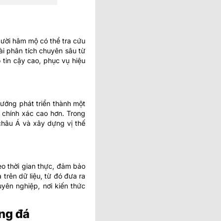
gười hâm mộ có thể tra cứu
ài phân tích chuyên sâu từ
 tin cậy cao, phục vụ hiệu
hướng phát triển thành một
 chính xác cao hơn. Trong
châu Á và xây dựng vị thế
eo thời gian thực, đảm bảo
 trên dữ liệu, từ đó đưa ra
yên nghiệp, nơi kiến thức
ng đá