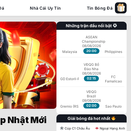
Đá
Nhà Cái Uy Tín
Tin Bóng Đá
Những trận đấu nổi bật
ASEAN
Championship
08/08/2026
20:00
Malaysia
Philippines
VĐQG Bồ
Đào Nha
08/08/2026
FC
02:15
GD Estoril-Praia
Famalicao
VĐQG
Brazil
09/08/2026
02:00
Gremio (RS)
Sao Paulo
p Nhật Mới
Giải bóng đá hot nhất
Cúp C1 Châu Âu
Ngoại Hạng Anh