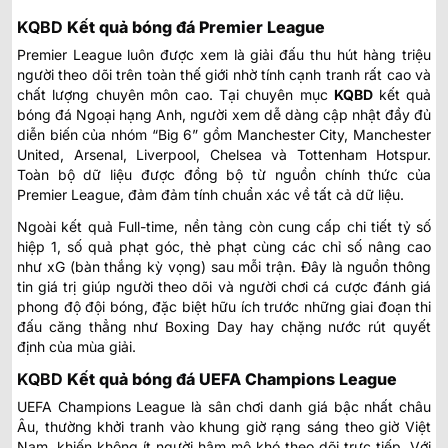
KQBD
Kết quả bóng đá Premier League
Premier League luôn được xem là giải đấu thu hút hàng triệu
người theo dõi trên toàn thế giới nhờ tính cạnh tranh rất cao và
chất lượng chuyên môn cao. Tại chuyên mục
KQBD
kết quả
bóng đá
Ngoại hạng Anh, người xem dễ dàng cập nhật đầy đủ
diễn biến của nhóm “Big 6” gồm Manchester City, Manchester
United, Arsenal, Liverpool, Chelsea và Tottenham Hotspur.
Toàn bộ dữ liệu được đồng bộ từ nguồn chính thức của
Premier League, đảm đảm tính chuẩn xác về tất cả dữ liệu.
Ngoài kết quả Full-time, nền tảng còn cung cấp chi tiết tỷ số
hiệp 1, số quả phạt góc, thẻ phạt cùng các chỉ số nâng cao
như xG (bàn thắng kỳ vọng) sau mỗi trận. Đây là nguồn thông
tin giá trị giúp người theo dõi và người chơi cá cược đánh giá
phong độ đội bóng, đặc biệt hữu ích trước những giai đoạn thi
đấu căng thẳng như Boxing Day hay chặng nước rút quyết
định của mùa giải.
KQBD
Kết quả bóng đá UEFA Champions League
UEFA Champions League là sân chơi danh giá bậc nhất châu
Âu, thường khởi tranh vào khung giờ rạng sáng theo giờ Việt
Nam, khiến không ít người hâm mộ khó theo dõi trực tiếp. Với