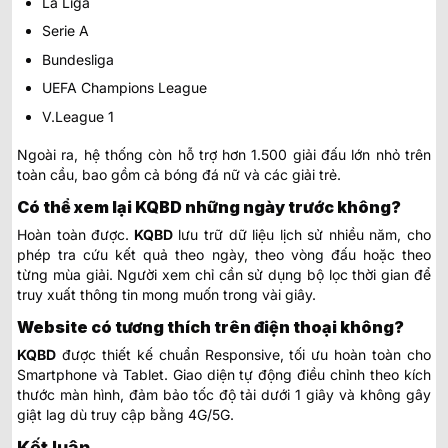
La Liga
Serie A
Bundesliga
UEFA Champions League
V.League 1
Ngoài ra, hệ thống còn hỗ trợ hơn 1.500 giải đấu lớn nhỏ trên
toàn cầu, bao gồm cả bóng đá nữ và các giải trẻ.
Có thể xem lại KQBD những ngày trước không?
Hoàn toàn được.
KQBD
lưu trữ dữ liệu lịch sử nhiều năm, cho
phép tra cứu kết quả theo ngày, theo vòng đấu hoặc theo
từng mùa giải. Người xem chỉ cần sử dụng bộ lọc thời gian để
truy xuất thông tin mong muốn trong vài giây.
Website có tương thích trên điện thoại không?
KQBD
được thiết kế chuẩn Responsive, tối ưu hoàn toàn cho
Smartphone và Tablet. Giao diện tự động điều chỉnh theo kích
thước màn hình, đảm bảo tốc độ tải dưới 1 giây và không gây
giật lag dù truy cập bằng 4G/5G.
Kết luận