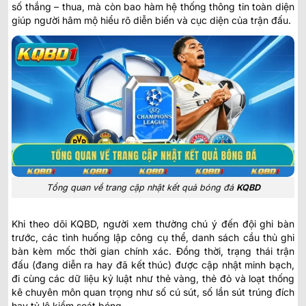
số thắng – thua, mà còn bao hàm hệ thống thông tin toàn diện
giúp người hâm mộ hiểu rõ diễn biến và cục diện của trận đấu.
Tổng quan về trang cập nhật kết quả bóng đá
KQBD
Khi theo dõi KQBD, người xem thường chú ý đến đội ghi bàn
trước, các tình huống lập công cụ thể, danh sách cầu thủ ghi
bàn kèm mốc thời gian chính xác. Đồng thời, trạng thái trận
đấu (đang diễn ra hay đã kết thúc) được cập nhật minh bạch,
đi cùng các dữ liệu kỷ luật như thẻ vàng, thẻ đỏ và loạt thống
kê chuyên môn quan trọng như số cú sút, số lần sút trúng đích
hay tỷ lệ kiểm soát bóng.