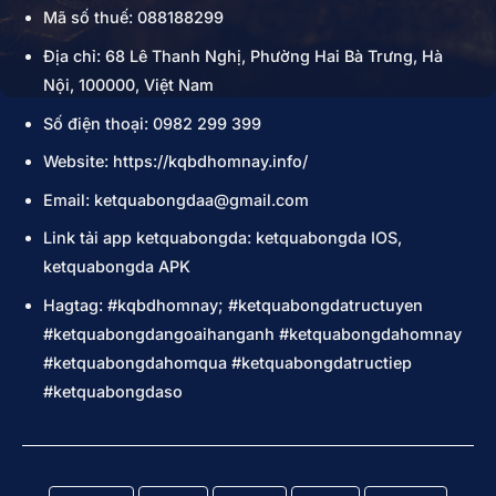
Mã số thuế: 088188299
Địa chỉ: 68 Lê Thanh Nghị, Phường Hai Bà Trưng, Hà
Nội, 100000, Việt Nam
Số điện thoại: 0982 299 399
Website: https://kqbdhomnay.info/
Email:
ketquabongdaa@gmail.com
Link tải app ketquabongda: ketquabongda IOS,
ketquabongda APK
Hagtag: #kqbdhomnay; #ketquabongdatructuyen
#ketquabongdangoaihanganh #ketquabongdahomnay
#ketquabongdahomqua #ketquabongdatructiep
#ketquabongdaso