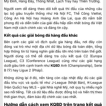
Mỹ Đình, Hàng Đẫy, Thống Nhất, Lạch Tray hay Thiên Trường.
Người xem dễ dàng theo dõi kết quả thi đấu của những câu
lạc bộ giàu truyền thống như Hà Nội FC, Thể Công Viettel,
Công An Hà Nội hay Hoàng Anh Gia Lai, qua đó nắm bắt
phong độ và diễn biến của giải đấu hấp dẫn nhất bóng đá Việt
Nam một cách chính xác và đáng tin cậy.
Kết quả các giải bóng đá hàng đầu khác
Bên cạnh các giải vô địch quốc gia hàng đầu, nơi đây còn
đóng vai trò như một địa chỉ dữ liệu bóng đá toàn diện, tổng
hợp thông tin từ hàng nghìn giải đấu lớn nhỏ trên toàn thế giới.
Người dùng có thể dễ dàng tra cứu kết quả C2 (Europa
League), C3 (Conference League) cũng như các giải hạng
dưới giàu tính cạnh tranh như
KQBD
Anh
(Championship), Serie
B (Ý) hay Ligue 2 (Pháp).
Không dừng lại ở đó, nền tảng còn cập nhật đầy đủ các giải
đấu khu vực và quốc tế như J-League (Nhật Bản), K-League
(Hàn Quốc) hay MLS – giải Nhà nghề Mỹ, nơi quy tụ nhiều ngôi
sao nổi tiếng. Tất cả dữ liệu đều được đồng bộ và hiển thị theo
thời gian thực, đảm bảo độ chính xác cao nhất.
Hướng dẫn cách xem KQBD trên trang kết quả