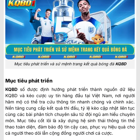
Mục tiêu phát triển và sứ mệnh trang kết quả bóng đá
KQBD
Mục tiêu phát triển
KQBD
số
được định hướng phát triển thành nguồn dữ liệu
KQBD và kèo cược uy tín hàng đầu tại Việt Nam, nơi người
hâm mộ có thể tra cứu thông tin nhanh chóng và chính xác.
Nền tảng cung cấp kết quả thi đấu, tỷ lệ kèo cập nhật liên tục
cùng các bài phân tích chuyên sâu từ đội ngũ am hiểu chuyên
môn. Mục tiêu cốt lõi là xây dựng hệ sinh thái thông tin thể
thao toàn diện, đảm bảo độ tin cậy cao, phục vụ hiệu quả cho
cả người theo dõi lẫn cộng đồng người chơi cá cược.