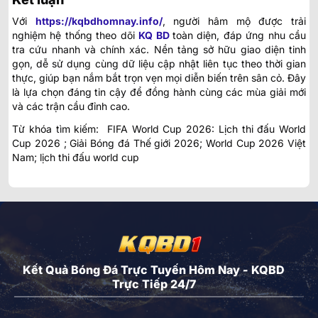
Với
https://kqbdhomnay.info/
, người hâm mộ được trải
nghiệm hệ thống theo dõi
KQ BD
toàn diện, đáp ứng nhu cầu
tra cứu nhanh và chính xác. Nền tảng sở hữu giao diện tinh
gọn, dễ sử dụng cùng dữ liệu cập nhật liên tục theo thời gian
thực, giúp bạn nắm bắt trọn vẹn mọi diễn biến trên sân cỏ. Đây
là lựa chọn đáng tin cậy để đồng hành cùng các mùa giải mới
và các trận cầu đỉnh cao.
Từ khóa tìm kiếm: FIFA World Cup 2026: Lịch thi đấu World
Cup 2026 ; Giải Bóng đá Thế giới 2026; World Cup 2026 Việt
Nam; lịch thi đấu world cup
Kết Quả Bóng Đá Trực Tuyến Hôm Nay - KQBD
Trực Tiếp 24/7