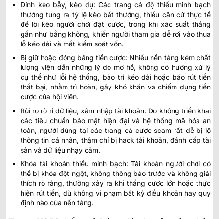
Dính kèo bẫy, kèo dụ: Các trang cá độ thiếu minh bạch
thường tung ra tỷ lệ kèo bất thường, thiếu căn cứ thực tế
để lôi kéo người chơi đặt cược, trong khi xác suất thắng
gần như bằng không, khiến người tham gia dễ rơi vào thua
lỗ kéo dài và mất kiểm soát vốn.
Bị giữ hoặc đóng băng tiền cược: Nhiều nền tảng kém chất
lượng viện dẫn những lý do mơ hồ, không có hướng xử lý
cụ thể như lỗi hệ thống, bảo trì kéo dài hoặc báo rút tiền
thất bại, nhằm trì hoãn, gây khó khăn và chiếm dụng tiền
cược của hội viên.
Rủi ro rò rỉ dữ liệu, xâm nhập tài khoản: Do không triển khai
các tiêu chuẩn bảo mật hiện đại và hệ thống mã hóa an
toàn, người dùng tại các trang cá cược scam rất dễ bị lộ
thông tin cá nhân, thậm chí bị hack tài khoản, đánh cắp tài
sản và dữ liệu nhạy cảm.
Khóa tài khoản thiếu minh bạch: Tài khoản người chơi có
thể bị khóa đột ngột, không thông báo trước và không giải
thích rõ ràng, thường xảy ra khi thắng cược lớn hoặc thực
hiện rút tiền, dù không vi phạm bất kỳ điều khoản hay quy
định nào của nền tảng.