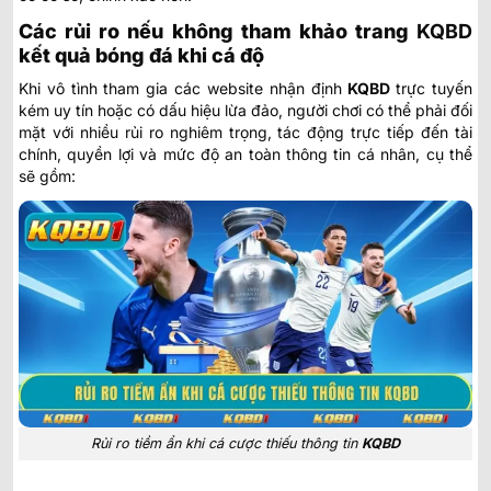
Các rủi ro nếu không tham khảo trang
KQBD
kết quả bóng đá khi cá độ
Khi vô tình tham gia các website nhận định
KQBD
trực tuyến
kém uy tín hoặc có dấu hiệu lừa đảo, người chơi có thể phải đối
mặt với nhiều rủi ro nghiêm trọng, tác động trực tiếp đến tài
chính, quyền lợi và mức độ an toàn thông tin cá nhân, cụ thể
sẽ gồm:
Rủi ro tiềm ẩn khi cá cược thiếu thông tin
KQBD