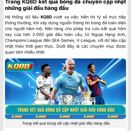
Trang
KQBD
kết quả bóng đá chuyên cập nhật
những giải đấu hàng đầu
Hệ thống dữ liệu
KQBD
vượt xa việc hiển thị tỷ số trực tiếp
thông thường, khi xây dựng nguồn thông tin bóng đá toàn diện
cho người hâm mộ. Nền tảng cho phép tra cứu kết quả hôm
nay của hơn 2.000 giải đấu toàn cầu, từ Ngoại Hạng Anh,
Champions League đến SEA Games, V-League, với dữ liệu cập
nhật theo thời gian thực. Dưới đây là các chuyên mục được
quan tâm nhiều nhất:
Trang kết quả bóng đá cập nhật giải đấu hàng đầu