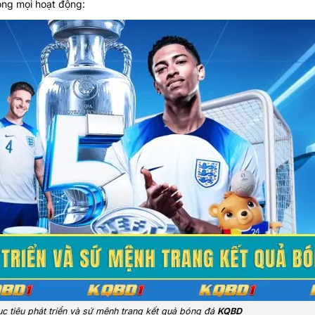
ong mọi hoạt động:
c tiêu phát triển và sứ mệnh trang kết quả bóng đá
KQBD