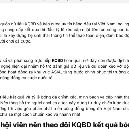
nguồn dữ liệu KQBD và kèo cược uy tín hàng đầu tại Việt Nam, nơi n
g cung cấp kết quả thi đấu, tỷ lệ kèo cập nhật liên tục cùng các b
i là xây dựng hệ sinh thái thông tin thể thao toàn diện, đảm bảo độ
ời chơi cá cược.
 số và phát sóng trực tiếp
KQBD
hôm qua
, nơi đây còn được định 
 nghệ hiện đại nhằm hỗ trợ đánh giá dữ liệu và dự đoán kèo với độ
rộng hoạt động ra khu vực ASIA, từng bước chinh phục thị trường 
 cộng đồng cá cược quốc tế.
liệu kết quả và tỷ lệ bóng đá chính xác, minh bạch và cập nhật th
ị. Nền tảng hỗ trợ người chơi cá cược xây dựng tư duy chiến lược dựa
ướng tới việc góp phần phát triển cộng đồng bóng đá Việt Nam chu
hia sẻ một cách chuẩn xác và nhanh nhất.
 hội viên nên theo dõi
KQBD
kết quả bó