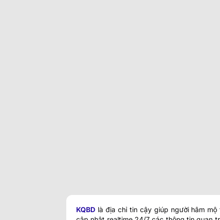
KQBD
là địa chỉ tin cậy giúp người hâm mộ
cập nhật realtime 24/7 các thông tin quan tr