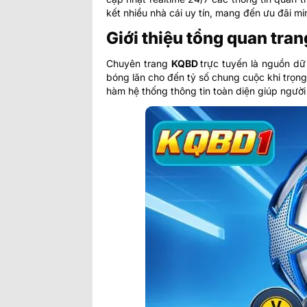
kết nhiều nhà cái uy tín, mang đến ưu đãi m
Giới thiệu tổng quan tra
Chuyên trang
KQBD
trực tuyến
là nguồn dữ 
bóng lăn cho đến tỷ số chung cuộc khi trọng
hàm hệ thống thông tin toàn diện giúp người