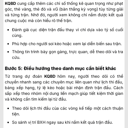
KQBD
cung cấp thêm các chỉ số thống kê quan trọng như phạt
góc, thẻ vàng, thẻ đỏ và xG (bàn thắng kỳ vọng) tùy từng giải
và từng trận. Nhờ đó, người xem không chỉ nắm được kết quả
chung cuộc mà còn hiểu rõ thế trận.
Đánh giá cục diện trận đấu thay vì chỉ dựa vào tỷ số cuối
cùng.
Phù hợp cho người soi kèo hoặc xem lại diễn biến sau trận.
Thông tin trình bày gọn gàng, trực quan, dễ theo dõi và tra
cứu.
Bước 5: Điều hướng theo danh mục cần biết khác
Từ trang
dự đoán
KQBD
hôm nay
, người theo dõi có thể
chuyển nhanh sang các chuyên mục liên quan như lịch thi đấu,
bảng xếp hạng, tỷ lệ kèo hoặc bài nhận định trận đấu. Cách
sắp xếp theo nhóm nội dung liền mạch giúp tiết kiệm thời gian
và không cần tìm kiếm lại từ đầu.
Theo dõi lịch thi đấu của các vòng kế tiếp một cách thuận
tiện.
So sánh vị trí BXH ngay sau khi nắm kết quả trận đấu.