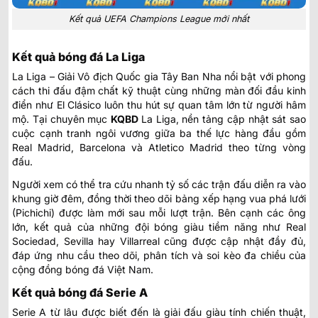
Kết quả UEFA Champions League mới nhất
Kết quả bóng đá La Liga
La Liga – Giải Vô địch Quốc gia Tây Ban Nha nổi bật với phong
cách thi đấu đậm chất kỹ thuật cùng những màn đối đầu kinh
điển như El Clásico luôn thu hút sự quan tâm lớn từ người hâm
mộ. Tại chuyên mục
KQBD
La Liga
, nền tảng cập nhật sát sao
cuộc cạnh tranh ngôi vương giữa ba thế lực hàng đầu gồm
Real Madrid, Barcelona và Atletico Madrid theo từng vòng
đấu.
Người xem có thể tra cứu nhanh tỷ số các trận đấu diễn ra vào
khung giờ đêm, đồng thời theo dõi bảng xếp hạng vua phá lưới
(Pichichi) được làm mới sau mỗi lượt trận. Bên cạnh các ông
lớn, kết quả của những đội bóng giàu tiềm năng như Real
Sociedad, Sevilla hay Villarreal cũng được cập nhật đầy đủ,
đáp ứng nhu cầu theo dõi, phân tích và soi kèo đa chiều của
cộng đồng bóng đá Việt Nam.
Kết quả bóng đá Serie A
Serie A từ lâu được biết đến là giải đấu giàu tính chiến thuật,