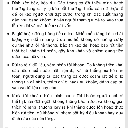
Dính kèo bẫy, kèo dụ: Các trang cá độ thiếu minh bạch
thường tung ra tỷ lệ kèo bất thường, thiếu căn cứ thực tế
để lôi kéo người chơi đặt cược, trong khi xác suất thắng
gần như bằng không, khiến người tham gia dễ rơi vào thua
lỗ kéo dài và mất kiểm soát vốn.
Bị giữ hoặc đóng băng tiền cược: Nhiều nền tảng kém chất
lượng viện dẫn những lý do mơ hồ, không có hướng xử lý
cụ thể như lỗi hệ thống, bảo trì kéo dài hoặc báo rút tiền
thất bại, nhằm trì hoãn, gây khó khăn và chiếm dụng tiền
cược của hội viên.
Rủi ro rò rỉ dữ liệu, xâm nhập tài khoản: Do không triển khai
các tiêu chuẩn bảo mật hiện đại và hệ thống mã hóa an
toàn, người dùng tại các trang cá cược scam rất dễ bị lộ
thông tin cá nhân, thậm chí bị hack tài khoản, đánh cắp tài
sản và dữ liệu nhạy cảm.
Khóa tài khoản thiếu minh bạch: Tài khoản người chơi có
thể bị khóa đột ngột, không thông báo trước và không giải
thích rõ ràng, thường xảy ra khi thắng cược lớn hoặc thực
hiện rút tiền, dù không vi phạm bất kỳ điều khoản hay quy
định nào của nền tảng.