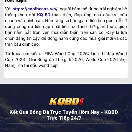
Với
https://coolbeans.ws/
, người hâm mộ được trải nghiệm hệ
thống theo dõi
KQ BD
toàn diện, đáp ứng nhu cầu tra cứu
nhanh và chính xác. Nền tảng sở hữu giao diện tinh gọn, dễ sử
dụng cùng dữ liệu cập nhật liên tục theo thời gian thực, giúp
bạn nắm bắt trọn vẹn mọi diễn biến trên sân cỏ. Đây là lựa
chọn đáng tin cậy để đồng hành cùng các mùa giải mới và các
trận cầu đỉnh cao.
Từ khóa tìm kiếm: FIFA World Cup 2026: Lịch thi đấu World
Cup 2026 ; Giải Bóng đá Thế giới 2026; World Cup 2026 Việt
Nam; lịch thi đấu world cup
Kết Quả Bóng Đá Trực Tuyến Hôm Nay - KQBD
Trực Tiếp 24/7