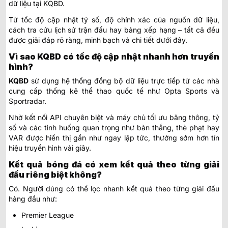
dữ liệu tại KQBD.
Từ tốc độ cập nhật tỷ số, độ chính xác của nguồn dữ liệu,
cách tra cứu lịch sử trận đấu hay bảng xếp hạng – tất cả đều
được giải đáp rõ ràng, minh bạch và chi tiết dưới đây.
Vì sao KQBD có tốc độ cập nhật nhanh hơn truyền
hình?
KQBD
sử dụng hệ thống đồng bộ dữ liệu trực tiếp từ các nhà
cung cấp thống kê thể thao quốc tế như Opta Sports và
Sportradar.
Nhờ kết nối API chuyên biệt và máy chủ tối ưu băng thông, tỷ
số và các tình huống quan trọng như bàn thắng, thẻ phạt hay
VAR được hiển thị gần như ngay lập tức, thường sớm hơn tín
hiệu truyền hình vài giây.
Kết quả bóng đá có xem kết quả theo từng giải
đấu riêng biệt không?
Có. Người dùng có thể lọc nhanh kết quả theo từng giải đấu
hàng đầu như:
Premier League