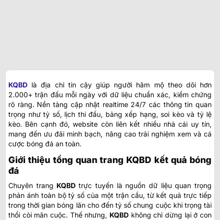
KQBD
là địa chỉ tin cậy giúp người hâm mộ theo dõi hơn
2.000+ trận đấu mỗi ngày với dữ liệu chuẩn xác, kiểm chứng
rõ ràng. Nền tảng cập nhật realtime 24/7 các thông tin quan
trọng như tỷ số, lịch thi đấu, bảng xếp hạng, soi kèo và tỷ lệ
kèo. Bên cạnh đó, website còn liên kết nhiều nhà cái uy tín,
mang đến ưu đãi minh bạch, nâng cao trải nghiệm xem và cá
cược bóng đá an toàn.
Giới thiệu tổng quan trang KQBD kết quả bóng
đá
Chuyên trang
KQBD
trực tuyến
là nguồn dữ liệu quan trọng
phản ánh toàn bộ tỷ số của một trận cầu, từ kết quả trực tiếp
trong thời gian bóng lăn cho đến tỷ số chung cuộc khi trọng tài
thổi còi mãn cuộc. Thế nhưng,
KQBD
không chỉ dừng lại ở con