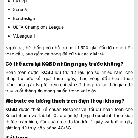
La Liga
Serie A
Bundesliga
UEFA Champions League
V.League 1
Ngoài ra, hệ thống còn hỗ trợ hơn 1.500 giải đấu lớn nhỏ trên
toàn cầu, bao gồm cả bóng đá nữ và các giải trẻ.
Có thể xem lại KQBD những ngày trước không?
Hoàn toàn được.
KQBD
lưu trữ dữ liệu lịch sử nhiều năm, cho
phép tra cứu kết quả theo ngày, theo vòng đấu hoặc theo
từng mùa giải. Người xem chỉ cần sử dụng bộ lọc thời gian để
truy xuất thông tin mong muốn trong vài giây.
Website có tương thích trên điện thoại không?
KQBD
được thiết kế chuẩn Responsive, tối ưu hoàn toàn cho
Smartphone và Tablet. Giao diện tự động điều chỉnh theo kích
thước màn hình, đảm bảo tốc độ tải dưới 1 giây và không gây
giật lag dù truy cập bằng 4G/5G.
Kết luận