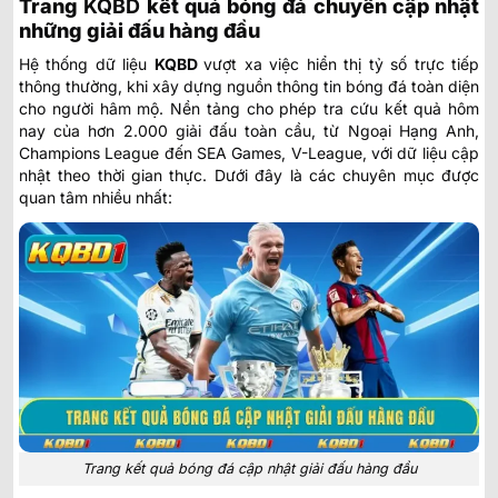
Trang
KQBD
kết quả bóng đá chuyên cập nhật
những giải đấu hàng đầu
Hệ thống dữ liệu
KQBD
vượt xa việc hiển thị tỷ số trực tiếp
thông thường, khi xây dựng nguồn thông tin bóng đá toàn diện
cho người hâm mộ. Nền tảng cho phép tra cứu kết quả hôm
nay của hơn 2.000 giải đấu toàn cầu, từ Ngoại Hạng Anh,
Champions League đến SEA Games, V-League, với dữ liệu cập
nhật theo thời gian thực. Dưới đây là các chuyên mục được
quan tâm nhiều nhất:
Trang kết quả bóng đá cập nhật giải đấu hàng đầu