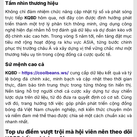
Tầm nhìn thương hiệu
Không chỉ đảm nhiệm chức năng cập nhật tỷ số và phát sóng
trực tiếp
KQBD
hôm qua
, nơi đây còn được định hướng phát
triển thành một trợ lý phân tích thông minh, ứng dụng công
nghệ hiện đại nhằm hỗ trợ đánh giá dữ liệu và dự đoán kèo với
độ chính xác cao hơn. Trong vòng 5 năm tới, nền tảng đặt mục
tiêu mở rộng hoạt động ra khu vực ASIA, từng bước chinh
phục thị trường châu Á và xây dựng vị thế vững chắc như một
thương hiệu uy tín trong cộng đồng cá cược quốc tế.
Sứ mệnh cao cả
KQBD
–
https://coolbeans.ws/
cung cấp dữ liệu kết quả và tỷ
lệ bóng đá chính xác, minh bạch và cập nhật theo thời gian
thực, đảm bảo tính trung thực trong từng thông tin hiển thị.
Nền tảng hỗ trợ người chơi cá cược xây dựng tư duy chiến
lược dựa trên dữ liệu, từ đó đưa ra quyết định có cơ sở. Cùng
với đó, trang hướng tới việc góp phần phát triển cộng đồng
bóng đá Việt Nam chuyên nghiệp, nơi kiến thức chuyên môn
và niềm đam mê thể thao được chia sẻ một cách chuẩn xác và
nhanh nhất.
Top ưu điểm vượt trội mà hội viên nên theo dõi