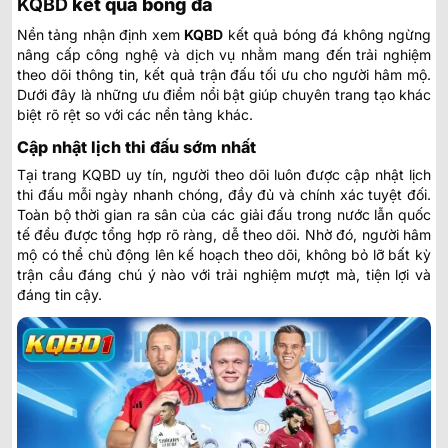
KQBD
kết quả bóng đá
Nền tảng nhận định
xem
KQBD
kết quả bóng đá
không ngừng
nâng cấp công nghệ và dịch vụ nhằm mang đến trải nghiệm
theo dõi thông tin, kết quả trận đấu tối ưu cho người hâm mộ.
Dưới đây là những ưu điểm nổi bật giúp chuyên trang tạo khác
biệt rõ rệt so với các nền tảng khác.
Cập nhật lịch thi đấu sớm nhất
Tại trang KQBD uy tín, người theo dõi luôn được cập nhật lịch
thi đấu mỗi ngày nhanh chóng, đầy đủ và chính xác tuyệt đối.
Toàn bộ thời gian ra sân của các giải đấu trong nước lẫn quốc
tế đều được tổng hợp rõ ràng, dễ theo dõi. Nhờ đó, người hâm
mộ có thể chủ động lên kế hoạch theo dõi, không bỏ lỡ bất kỳ
trận cầu đáng chú ý nào với trải nghiệm mượt mà, tiện lợi và
đáng tin cậy.