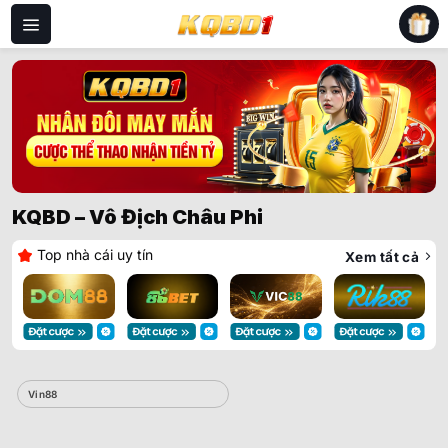
Bỏ
qua
nội
dung
KQBD – Vô Địch Châu Phi
Top nhà cái uy tín
Xem tất cả
Vin88