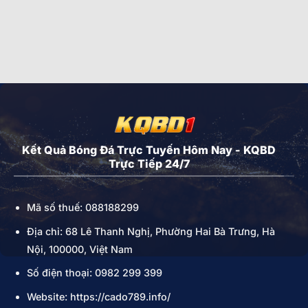
Kết Quả Bóng Đá Trực Tuyến Hôm Nay - KQBD
Trực Tiếp 24/7
Mã số thuế: 088188299
Địa chỉ: 68 Lê Thanh Nghị, Phường Hai Bà Trưng, Hà
Nội, 100000, Việt Nam
Số điện thoại: 0982 299 399
Website: https://cado789.info/