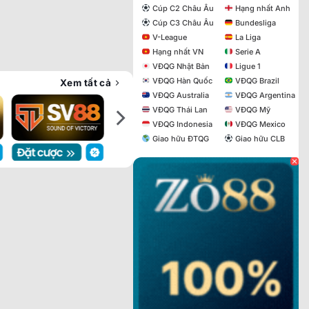
Cúp C2 Châu Âu
Hạng nhất Anh
Cúp C3 Châu Âu
Bundesliga
V-League
La Liga
Hạng nhất VN
Serie A
VĐQG Nhật Bản
Ligue 1
VĐQG Hàn Quốc
VĐQG Brazil
Xem tất cả
VĐQG Australia
VĐQG Argentina
VĐQG Thái Lan
VĐQG Mỹ
VĐQG Indonesia
VĐQG Mexico
Giao hữu ĐTQG
Giao hữu CLB
Theo Giải Đấu
Tài/Xỉu
Chủ
Tỷ lệ
Khách