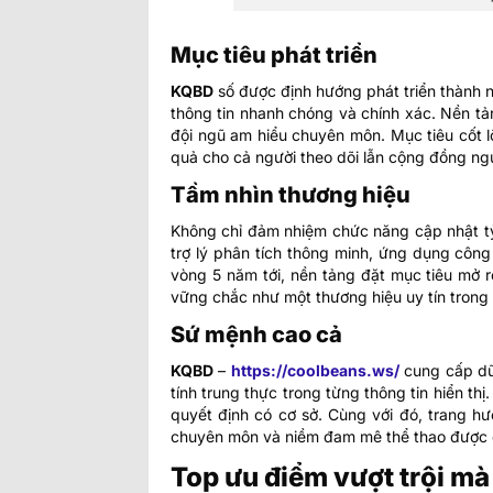
Mục tiêu phát triển
KQBD
số
được định hướng phát triển thành 
thông tin nhanh chóng và chính xác. Nền tản
đội ngũ am hiểu chuyên môn. Mục tiêu cốt lõ
quả cho cả người theo dõi lẫn cộng đồng ngư
Tầm nhìn thương hiệu
Không chỉ đảm nhiệm chức năng cập nhật tỷ
trợ lý phân tích thông minh, ứng dụng công
vòng 5 năm tới, nền tảng đặt mục tiêu mở 
vững chắc như một thương hiệu uy tín trong
Sứ mệnh cao cả
KQBD
–
https://coolbeans.ws/
cung cấp dữ 
tính trung thực trong từng thông tin hiển th
quyết định có cơ sở. Cùng với đó, trang h
chuyên môn và niềm đam mê thể thao được c
Top ưu điểm vượt trội mà