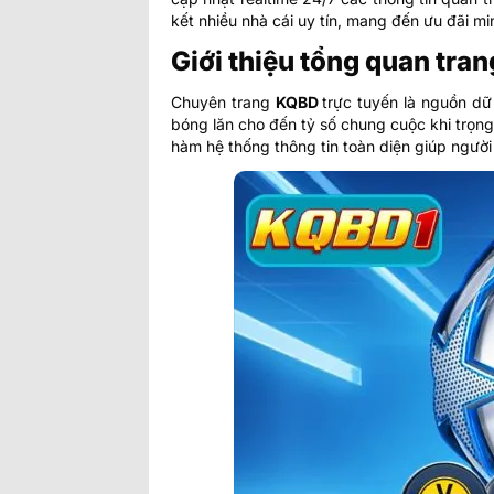
kết nhiều nhà cái uy tín, mang đến ưu đãi m
Giới thiệu tổng quan tra
Chuyên trang
KQBD
trực tuyến
là nguồn dữ 
bóng lăn cho đến tỷ số chung cuộc khi trọng
hàm hệ thống thông tin toàn diện giúp người