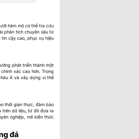
gười hâm mộ có thể tra cứu
ài phân tích chuyên sâu từ
 tin cậy cao, phục vụ hiệu
hướng phát triển thành một
 chính xác cao hơn. Trong
châu Á và xây dựng vị thế
eo thời gian thực, đảm bảo
 trên dữ liệu, từ đó đưa ra
yên nghiệp, nơi kiến thức
ng đá