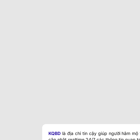
KQBD
là địa chỉ tin cậy giúp người hâm mộ
cập nhật realtime 24/7 các thông tin quan tr