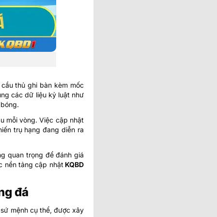
h cầu thủ ghi bàn kèm mốc
ùng các dữ liệu kỷ luật như
 bóng.
au mỗi vòng. Việc cập nhật
iến trụ hạng đang diễn ra
ảng quan trọng để đánh giá
c nền tảng cập nhật
KQBD
ng đá
à sứ mệnh cụ thể, được xây