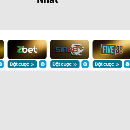
ận Hot
Giải Đấu
Tỷ Lệ
HDP
ỉ số
Đội khách
Chủ
Tỷ lệ
Khách
Không có dữ liệu vui lòng chọn bộ lọc khác