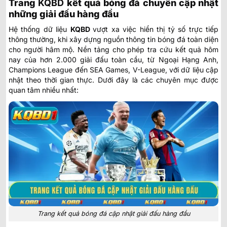
Trang
KQBD
kết quả bóng đá chuyên cập nhật
những giải đấu hàng đầu
Hệ thống dữ liệu
KQBD
vượt xa việc hiển thị tỷ số trực tiếp
thông thường, khi xây dựng nguồn thông tin bóng đá toàn diện
cho người hâm mộ. Nền tảng cho phép tra cứu kết quả hôm
nay của hơn 2.000 giải đấu toàn cầu, từ Ngoại Hạng Anh,
Champions League đến SEA Games, V-League, với dữ liệu cập
nhật theo thời gian thực. Dưới đây là các chuyên mục được
quan tâm nhiều nhất:
Trang kết quả bóng đá cập nhật giải đấu hàng đầu