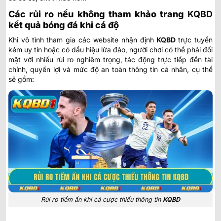
Các rủi ro nếu không tham khảo trang
KQBD
kết quả bóng đá khi cá độ
Khi vô tình tham gia các website nhận định
KQBD
trực tuyến
kém uy tín hoặc có dấu hiệu lừa đảo, người chơi có thể phải đối
mặt với nhiều rủi ro nghiêm trọng, tác động trực tiếp đến tài
chính, quyền lợi và mức độ an toàn thông tin cá nhân, cụ thể
sẽ gồm:
Rủi ro tiềm ẩn khi cá cược thiếu thông tin
KQBD