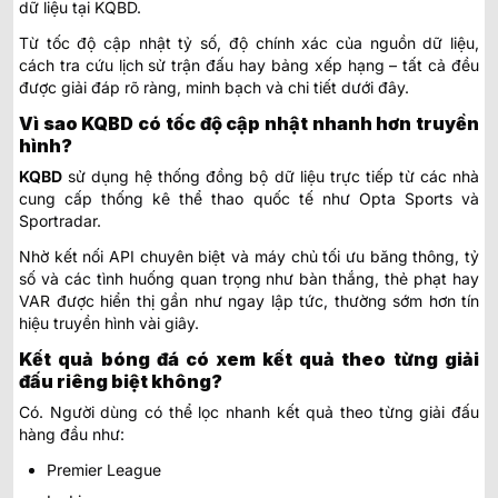
dữ liệu tại KQBD.
Từ tốc độ cập nhật tỷ số, độ chính xác của nguồn dữ liệu,
cách tra cứu lịch sử trận đấu hay bảng xếp hạng – tất cả đều
được giải đáp rõ ràng, minh bạch và chi tiết dưới đây.
Vì sao KQBD có tốc độ cập nhật nhanh hơn truyền
hình?
KQBD
sử dụng hệ thống đồng bộ dữ liệu trực tiếp từ các nhà
cung cấp thống kê thể thao quốc tế như Opta Sports và
Sportradar.
Nhờ kết nối API chuyên biệt và máy chủ tối ưu băng thông, tỷ
số và các tình huống quan trọng như bàn thắng, thẻ phạt hay
VAR được hiển thị gần như ngay lập tức, thường sớm hơn tín
hiệu truyền hình vài giây.
Kết quả bóng đá có xem kết quả theo từng giải
đấu riêng biệt không?
Có. Người dùng có thể lọc nhanh kết quả theo từng giải đấu
hàng đầu như:
Premier League