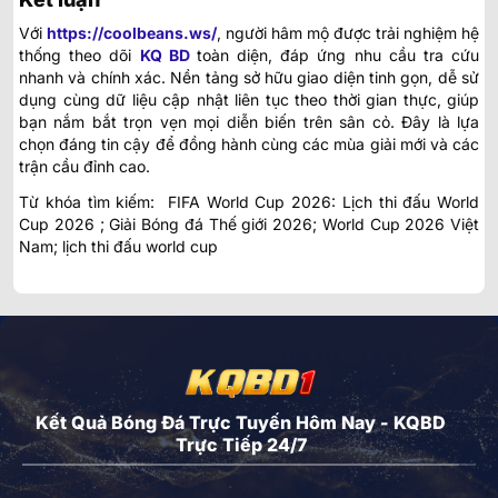
Với
https://coolbeans.ws/
, người hâm mộ được trải nghiệm hệ
thống theo dõi
KQ BD
toàn diện, đáp ứng nhu cầu tra cứu
nhanh và chính xác. Nền tảng sở hữu giao diện tinh gọn, dễ sử
dụng cùng dữ liệu cập nhật liên tục theo thời gian thực, giúp
bạn nắm bắt trọn vẹn mọi diễn biến trên sân cỏ. Đây là lựa
chọn đáng tin cậy để đồng hành cùng các mùa giải mới và các
trận cầu đỉnh cao.
Từ khóa tìm kiếm: FIFA World Cup 2026: Lịch thi đấu World
Cup 2026 ; Giải Bóng đá Thế giới 2026; World Cup 2026 Việt
Nam; lịch thi đấu world cup
Kết Quả Bóng Đá Trực Tuyến Hôm Nay - KQBD
Trực Tiếp 24/7