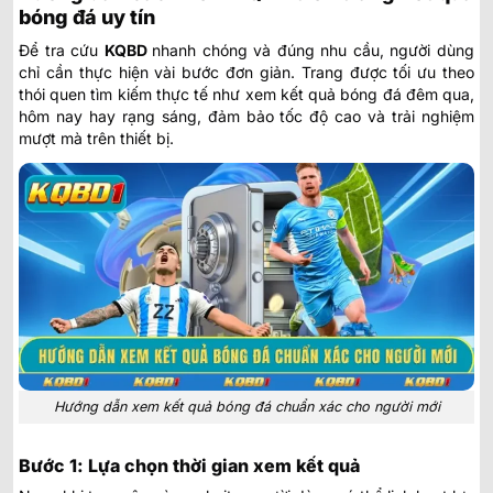
bóng đá uy tín
Để tra cứu
KQBD
nhanh chóng và đúng nhu cầu, người dùng
chỉ cần thực hiện vài bước đơn giản. Trang được tối ưu theo
thói quen tìm kiếm thực tế như xem
kết quả bóng đá đêm qua
,
hôm nay hay rạng sáng, đảm bảo tốc độ cao và trải nghiệm
mượt mà trên thiết bị.
Hướng dẫn xem kết quả bóng đá chuẩn xác cho người mới
Bước 1: Lựa chọn thời gian xem kết quả