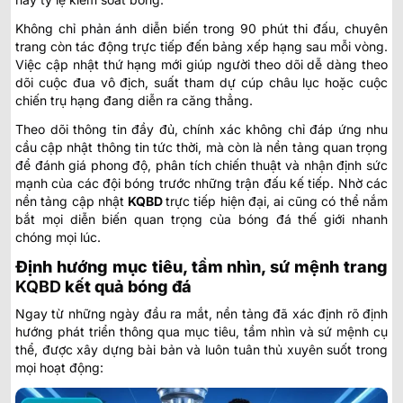
Không chỉ phản ánh diễn biến trong 90 phút thi đấu, chuyên
trang còn tác động trực tiếp đến bảng xếp hạng sau mỗi vòng.
Việc cập nhật thứ hạng mới giúp người theo dõi dễ dàng theo
dõi cuộc đua vô địch, suất tham dự cúp châu lục hoặc cuộc
chiến trụ hạng đang diễn ra căng thẳng.
Theo dõi thông tin đầy đủ, chính xác không chỉ đáp ứng nhu
cầu cập nhật thông tin tức thời, mà còn là nền tảng quan trọng
để đánh giá phong độ, phân tích chiến thuật và nhận định sức
mạnh của các đội bóng trước những trận đấu kế tiếp. Nhờ các
nền tảng cập nhật
KQBD
trực tiếp
hiện đại, ai cũng có thể nắm
bắt mọi diễn biến quan trọng của bóng đá thế giới nhanh
chóng mọi lúc.
Định hướng mục tiêu, tầm nhìn, sứ mệnh trang
KQBD
kết quả bóng đá
Ngay từ những ngày đầu ra mắt, nền tảng đã xác định rõ định
hướng phát triển thông qua mục tiêu, tầm nhìn và sứ mệnh cụ
thể, được xây dựng bài bản và luôn tuân thủ xuyên suốt trong
mọi hoạt động: