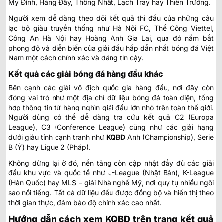
Mỹ Đình, Hàng Đẫy, Thống Nhất, Lạch Tray hay Thiên Trường.
Người xem dễ dàng theo dõi kết quả thi đấu của những câu
lạc bộ giàu truyền thống như Hà Nội FC, Thể Công Viettel,
Công An Hà Nội hay Hoàng Anh Gia Lai, qua đó nắm bắt
phong độ và diễn biến của giải đấu hấp dẫn nhất bóng đá Việt
Nam một cách chính xác và đáng tin cậy.
Kết quả các giải bóng đá hàng đầu khác
Bên cạnh các giải vô địch quốc gia hàng đầu, nơi đây còn
đóng vai trò như một địa chỉ dữ liệu bóng đá toàn diện, tổng
hợp thông tin từ hàng nghìn giải đấu lớn nhỏ trên toàn thế giới.
Người dùng có thể dễ dàng tra cứu kết quả C2 (Europa
League), C3 (Conference League) cũng như các giải hạng
dưới giàu tính cạnh tranh như
KQBD
Anh
(Championship), Serie
B (Ý) hay Ligue 2 (Pháp).
Không dừng lại ở đó, nền tảng còn cập nhật đầy đủ các giải
đấu khu vực và quốc tế như J-League (Nhật Bản), K-League
(Hàn Quốc) hay MLS – giải Nhà nghề Mỹ, nơi quy tụ nhiều ngôi
sao nổi tiếng. Tất cả dữ liệu đều được đồng bộ và hiển thị theo
thời gian thực, đảm bảo độ chính xác cao nhất.
Hướng dẫn cách xem KQBD trên trang kết quả