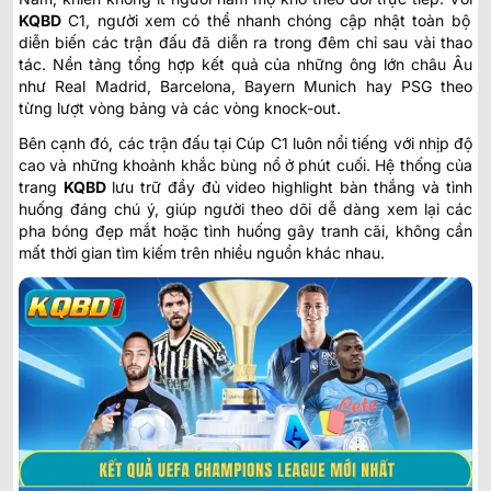
KQBD
C1
, người xem có thể nhanh chóng cập nhật toàn bộ
diễn biến các trận đấu đã diễn ra trong đêm chỉ sau vài thao
tác. Nền tảng tổng hợp kết quả của những ông lớn châu Âu
như Real Madrid, Barcelona, Bayern Munich hay PSG theo
từng lượt vòng bảng và các vòng knock-out.
Bên cạnh đó, các trận đấu tại Cúp C1 luôn nổi tiếng với nhịp độ
cao và những khoảnh khắc bùng nổ ở phút cuối. Hệ thống của
trang
KQBD
lưu trữ đầy đủ video highlight bàn thắng và tình
huống đáng chú ý, giúp người theo dõi dễ dàng xem lại các
pha bóng đẹp mắt hoặc tình huống gây tranh cãi, không cần
mất thời gian tìm kiếm trên nhiều nguồn khác nhau.