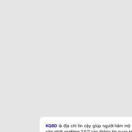
KQBD
là địa chỉ tin cậy giúp người hâm mộ
cập nhật realtime 24/7 các thông tin quan tr