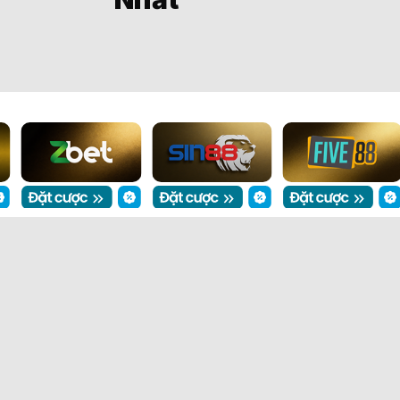
ận Hot
Giải Đấu
Tỷ Lệ
HDP
ỉ số
Đội khách
Chủ
Tỷ lệ
Khách
Không có dữ liệu vui lòng chọn bộ lọc khác