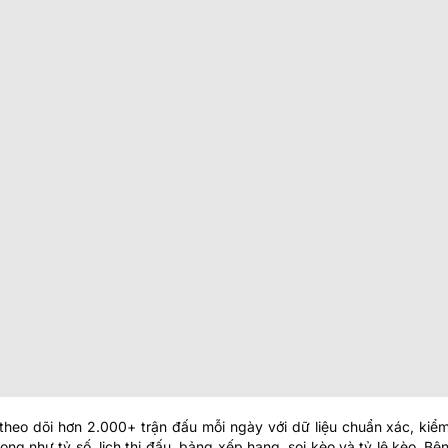
 theo dõi hơn 2.000+ trận đấu mỗi ngày với dữ liệu chuẩn xác, kiể
ọng như tỷ số, lịch thi đấu, bảng xếp hạng, soi kèo và tỷ lệ kèo. Bê