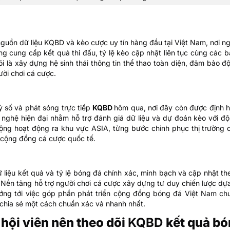
nguồn dữ liệu KQBD và kèo cược uy tín hàng đầu tại Việt Nam, nơi n
g cung cấp kết quả thi đấu, tỷ lệ kèo cập nhật liên tục cùng các b
i là xây dựng hệ sinh thái thông tin thể thao toàn diện, đảm bảo độ
ời chơi cá cược.
 số và phát sóng trực tiếp
KQBD
hôm qua
, nơi đây còn được định 
 nghệ hiện đại nhằm hỗ trợ đánh giá dữ liệu và dự đoán kèo với độ
rộng hoạt động ra khu vực ASIA, từng bước chinh phục thị trường 
 cộng đồng cá cược quốc tế.
liệu kết quả và tỷ lệ bóng đá chính xác, minh bạch và cập nhật th
ị. Nền tảng hỗ trợ người chơi cá cược xây dựng tư duy chiến lược dựa
ướng tới việc góp phần phát triển cộng đồng bóng đá Việt Nam chu
hia sẻ một cách chuẩn xác và nhanh nhất.
 hội viên nên theo dõi
KQBD
kết quả bó