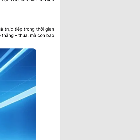
 trực tiếp trong thời gian
ố thắng – thua, mà còn bao