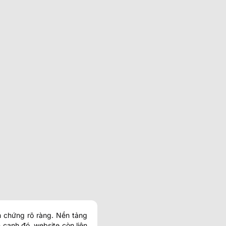
m chứng rõ ràng. Nền tảng
n cạnh đó, website còn liên