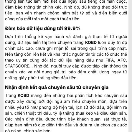
thống liên tục làm mới kết quả ngay sau tiếng còi mãn cuộc,
đảm bảo thông tin chính xác. Nhờ đó, dù không theo dõi trực
tiếp, bạn vẫn nhanh chóng nắm bắt tỷ số và diễn biến cuối
cùng của mỗi trận một cách thuận tiện.
Đảm bảo dữ liệu đúng tới 99.9%
Dựa trên thống kê vận hành và đánh giá thực tế từ người
dùng, dữ liệu hiển thị trên chuyên trang
KQBD
luôn duy trì độ
chính xác cao, chưa ghi nhận lỗi sai trong quá trình cập nhật.
Nền tảng còn liên kết và khai thác nguồn tin từ các tổ chức thể
thao uy tín cùng đối tác dữ liệu hàng đầu như FIFA, AFC,
STATSCORE… Nhờ đó, người truy cập được tiếp cận thông tin
chuẩn xác và nội dung giá trị, bảo đảm chất lượng ngay từ
những giây phút trải nghiệm đầu tiên.
Nhận định kết quả chuyên sâu từ chuyên gia
Trang
KQBD
mang đến những bài phân tích kèo chuyên sâu
được xây dựng bởi đội ngũ am hiểu chuyên môn, dựa trên
nhiều yếu tố như phong độ hiện tại, lịch sử đối đầu, đội hình ra
sân, chiến thuật thi đấu, tỷ lệ thắng thua kèo và điều kiện sân.
Các nhận định đều được trình bày khách quan, sát thực tế,
giúp bạn nắm rõ cục diện trận đấu và đưa ra lựa chọn cá cược
có cơ sở, chính xác hơn.