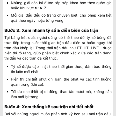
Những giải còn lại được sắp xếp khoa học theo quốc gia
hoặc khu vực từ A–Z.
Mỗi giải đấu đều có trang chuyên biệt, cho phép xem kết
quả theo ngày hoặc từng vòng.
Bước 3: Xem nhanh tỷ số & diễn biến của trận
Tại bảng kết quả, người dùng có thể theo dõi tỷ số bóng đá
trực tiếp trong suốt thời gian trận đấu diễn ra hoặc ngay khi
trận đấu khép lại. Trạng thái trận đấu như FT, HT, LIVE… được
hiển thị rõ ràng, giúp phân biệt chính xác giữa các trận đang
thi đấu và các trận đã kết thúc.
Tỷ số được cập nhật theo thời gian thực, đảm bảo thông
tin luôn mới nhất.
Hiển thị chi tiết phút ghi bàn, thẻ phạt và các tình huống
quan trọng (khi có).
Tối ưu cho thiết bị di động, thao tác mượt mà, không cần
làm mới lại trang.
Bước 4: Xem thống kê sau trận chi tiết nhất
Đối với những người muốn phân tích kỹ hơn sau mỗi trận đấu,