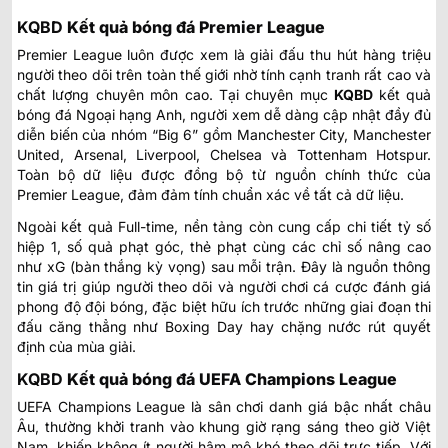
KQBD
Kết quả bóng đá Premier League
Premier League luôn được xem là giải đấu thu hút hàng triệu
người theo dõi trên toàn thế giới nhờ tính cạnh tranh rất cao và
chất lượng chuyên môn cao. Tại chuyên mục
KQBD
kết quả
bóng đá
Ngoại hạng Anh, người xem dễ dàng cập nhật đầy đủ
diễn biến của nhóm “Big 6” gồm Manchester City, Manchester
United, Arsenal, Liverpool, Chelsea và Tottenham Hotspur.
Toàn bộ dữ liệu được đồng bộ từ nguồn chính thức của
Premier League, đảm đảm tính chuẩn xác về tất cả dữ liệu.
Ngoài kết quả Full-time, nền tảng còn cung cấp chi tiết tỷ số
hiệp 1, số quả phạt góc, thẻ phạt cùng các chỉ số nâng cao
như xG (bàn thắng kỳ vọng) sau mỗi trận. Đây là nguồn thông
tin giá trị giúp người theo dõi và người chơi cá cược đánh giá
phong độ đội bóng, đặc biệt hữu ích trước những giai đoạn thi
đấu căng thẳng như Boxing Day hay chặng nước rút quyết
định của mùa giải.
KQBD
Kết quả bóng đá UEFA Champions League
UEFA Champions League là sân chơi danh giá bậc nhất châu
Âu, thường khởi tranh vào khung giờ rạng sáng theo giờ Việt
Nam, khiến không ít người hâm mộ khó theo dõi trực tiếp. Với