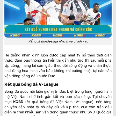
Kết quả Bundesliga nhanh và chính xác
Hệ thống nhận định luôn được cập nhật tỷ số theo thời gian
thực, đảm bảo thông tin hiển thị gần như tức thì sau mỗi pha
lập công, mang lại cảm giác theo dõi sống động và chân thực,
như đang hòa mình vào bầu không khí cuồng nhiệt tại các sân
vận động hàng đầu nước Đức.
Kết quả bóng đá V-League
Bóng đá quốc nội luôn giữ vị trí đặc biệt trong lòng người hâm
mộ Việt Nam nhờ tính gắn kết và bản sắc riêng. Tại chuyên
mục
KQBD
kết quả bóng đá Việt Nam
(V-League), nền tảng
chuyên cập nhật tỷ số đầy đủ và kịp thời của các trận đấu
diễn ra trên nhiều sân vận động quen thuộc như SVĐ Quốc gia