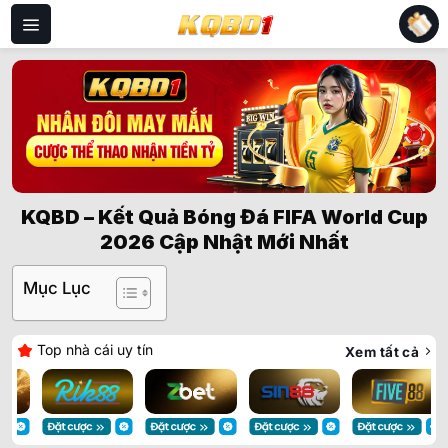
Bỏ
qua
nội
dung
KQBD – Kết Quả Bóng Đá FIFA World Cup
2026 Cập Nhật Mới Nhất
Mục Lục
Top nhà cái uy tín
Xem tất cả