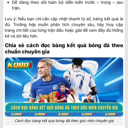
Dễ dàng theo dõi toàn bộ diễn biến trước – trong – sau
trận.
Lưu ý: Nếu bạn chỉ cần cập nhật nhanh tỷ số, bảng kết quả là
đủ. Trường hợp muốn phân tích chuyên sâu, hãy truy cập
trang chi tiết của từng trận đấu hoặc giải để xem đầy đủ thống
kê và dữ liệu hơn.
Chia sẻ cách đọc bảng kết quả bóng đá theo
chuẩn chuyên gia
Cách đọc bảng kết quả bóng đá theo góc nhìn chuyên gia