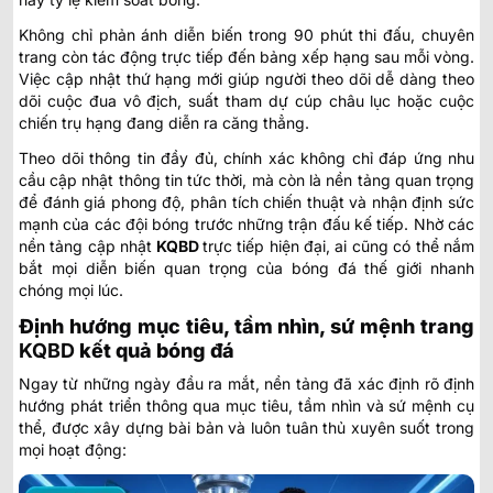
Không chỉ phản ánh diễn biến trong 90 phút thi đấu, chuyên
trang còn tác động trực tiếp đến bảng xếp hạng sau mỗi vòng.
Việc cập nhật thứ hạng mới giúp người theo dõi dễ dàng theo
dõi cuộc đua vô địch, suất tham dự cúp châu lục hoặc cuộc
chiến trụ hạng đang diễn ra căng thẳng.
Theo dõi thông tin đầy đủ, chính xác không chỉ đáp ứng nhu
cầu cập nhật thông tin tức thời, mà còn là nền tảng quan trọng
để đánh giá phong độ, phân tích chiến thuật và nhận định sức
mạnh của các đội bóng trước những trận đấu kế tiếp. Nhờ các
nền tảng cập nhật
KQBD
trực tiếp
hiện đại, ai cũng có thể nắm
bắt mọi diễn biến quan trọng của bóng đá thế giới nhanh
chóng mọi lúc.
Định hướng mục tiêu, tầm nhìn, sứ mệnh trang
KQBD
kết quả bóng đá
Ngay từ những ngày đầu ra mắt, nền tảng đã xác định rõ định
hướng phát triển thông qua mục tiêu, tầm nhìn và sứ mệnh cụ
thể, được xây dựng bài bản và luôn tuân thủ xuyên suốt trong
mọi hoạt động: