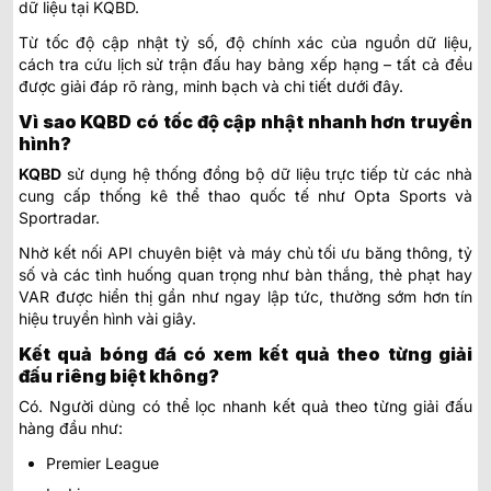
dữ liệu tại KQBD.
Từ tốc độ cập nhật tỷ số, độ chính xác của nguồn dữ liệu,
cách tra cứu lịch sử trận đấu hay bảng xếp hạng – tất cả đều
được giải đáp rõ ràng, minh bạch và chi tiết dưới đây.
Vì sao KQBD có tốc độ cập nhật nhanh hơn truyền
hình?
KQBD
sử dụng hệ thống đồng bộ dữ liệu trực tiếp từ các nhà
cung cấp thống kê thể thao quốc tế như Opta Sports và
Sportradar.
Nhờ kết nối API chuyên biệt và máy chủ tối ưu băng thông, tỷ
số và các tình huống quan trọng như bàn thắng, thẻ phạt hay
VAR được hiển thị gần như ngay lập tức, thường sớm hơn tín
hiệu truyền hình vài giây.
Kết quả bóng đá có xem kết quả theo từng giải
đấu riêng biệt không?
Có. Người dùng có thể lọc nhanh kết quả theo từng giải đấu
hàng đầu như:
Premier League