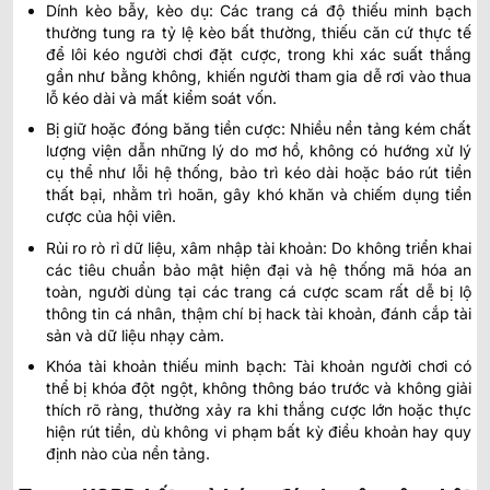
Dính kèo bẫy, kèo dụ: Các trang cá độ thiếu minh bạch
thường tung ra tỷ lệ kèo bất thường, thiếu căn cứ thực tế
để lôi kéo người chơi đặt cược, trong khi xác suất thắng
gần như bằng không, khiến người tham gia dễ rơi vào thua
lỗ kéo dài và mất kiểm soát vốn.
Bị giữ hoặc đóng băng tiền cược: Nhiều nền tảng kém chất
lượng viện dẫn những lý do mơ hồ, không có hướng xử lý
cụ thể như lỗi hệ thống, bảo trì kéo dài hoặc báo rút tiền
thất bại, nhằm trì hoãn, gây khó khăn và chiếm dụng tiền
cược của hội viên.
Rủi ro rò rỉ dữ liệu, xâm nhập tài khoản: Do không triển khai
các tiêu chuẩn bảo mật hiện đại và hệ thống mã hóa an
toàn, người dùng tại các trang cá cược scam rất dễ bị lộ
thông tin cá nhân, thậm chí bị hack tài khoản, đánh cắp tài
sản và dữ liệu nhạy cảm.
Khóa tài khoản thiếu minh bạch: Tài khoản người chơi có
thể bị khóa đột ngột, không thông báo trước và không giải
thích rõ ràng, thường xảy ra khi thắng cược lớn hoặc thực
hiện rút tiền, dù không vi phạm bất kỳ điều khoản hay quy
định nào của nền tảng.