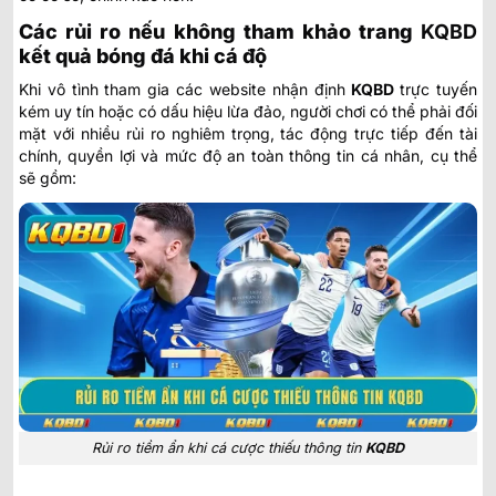
Các rủi ro nếu không tham khảo trang
KQBD
kết quả bóng đá khi cá độ
Khi vô tình tham gia các website nhận định
KQBD
trực tuyến
kém uy tín hoặc có dấu hiệu lừa đảo, người chơi có thể phải đối
mặt với nhiều rủi ro nghiêm trọng, tác động trực tiếp đến tài
chính, quyền lợi và mức độ an toàn thông tin cá nhân, cụ thể
sẽ gồm:
Rủi ro tiềm ẩn khi cá cược thiếu thông tin
KQBD