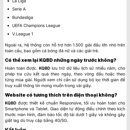
La Liga
Serie A
Bundesliga
UEFA Champions League
V.League 1
Ngoài ra, hệ thống còn hỗ trợ hơn 1.500 giải đấu lớn nhỏ trên
toàn cầu, bao gồm cả bóng đá nữ và các giải trẻ.
Có thể xem lại KQBD những ngày trước không?
Hoàn toàn được.
KQBD
lưu trữ dữ liệu lịch sử nhiều năm, cho
phép tra cứu kết quả theo ngày, theo vòng đấu hoặc theo
từng mùa giải. Người xem chỉ cần sử dụng bộ lọc thời gian để
truy xuất thông tin mong muốn trong vài giây.
Website có tương thích trên điện thoại không?
KQBD
được thiết kế chuẩn Responsive, tối ưu hoàn toàn cho
Smartphone và Tablet. Giao diện tự động điều chỉnh theo kích
thước màn hình, đảm bảo tốc độ tải dưới 1 giây và không gây
giật lag dù truy cập bằng 4G/5G.
Kết luận