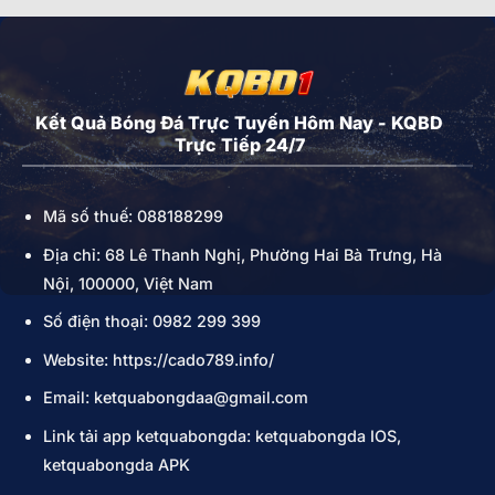
Kết Quả Bóng Đá Trực Tuyến Hôm Nay - KQBD
Trực Tiếp 24/7
Mã số thuế: 088188299
Địa chỉ: 68 Lê Thanh Nghị, Phường Hai Bà Trưng, Hà
Nội, 100000, Việt Nam
Số điện thoại: 0982 299 399
Website: https://cado789.info/
Email:
ketquabongdaa@gmail.com
Link tải app ketquabongda: ketquabongda IOS,
ketquabongda APK