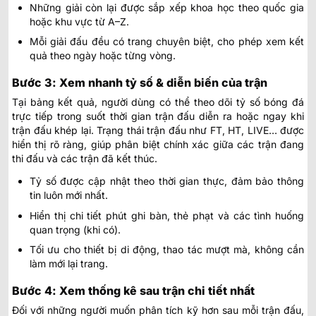
Những giải còn lại được sắp xếp khoa học theo quốc gia
hoặc khu vực từ A–Z.
Mỗi giải đấu đều có trang chuyên biệt, cho phép xem kết
quả theo ngày hoặc từng vòng.
Bước 3: Xem nhanh tỷ số & diễn biến của trận
Tại bảng kết quả, người dùng có thể theo dõi tỷ số bóng đá
trực tiếp trong suốt thời gian trận đấu diễn ra hoặc ngay khi
trận đấu khép lại. Trạng thái trận đấu như FT, HT, LIVE… được
hiển thị rõ ràng, giúp phân biệt chính xác giữa các trận đang
thi đấu và các trận đã kết thúc.
Tỷ số được cập nhật theo thời gian thực, đảm bảo thông
tin luôn mới nhất.
Hiển thị chi tiết phút ghi bàn, thẻ phạt và các tình huống
quan trọng (khi có).
Tối ưu cho thiết bị di động, thao tác mượt mà, không cần
làm mới lại trang.
Bước 4: Xem thống kê sau trận chi tiết nhất
Đối với những người muốn phân tích kỹ hơn sau mỗi trận đấu,