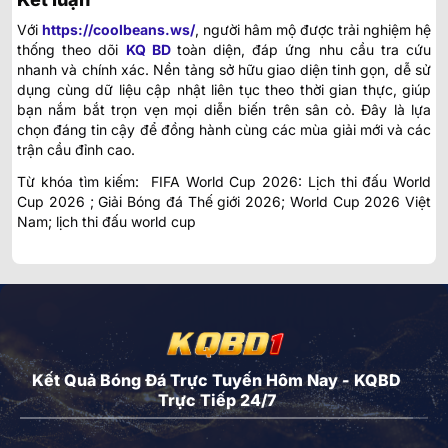
Với
https://coolbeans.ws/
, người hâm mộ được trải nghiệm hệ
thống theo dõi
KQ BD
toàn diện, đáp ứng nhu cầu tra cứu
nhanh và chính xác. Nền tảng sở hữu giao diện tinh gọn, dễ sử
dụng cùng dữ liệu cập nhật liên tục theo thời gian thực, giúp
bạn nắm bắt trọn vẹn mọi diễn biến trên sân cỏ. Đây là lựa
chọn đáng tin cậy để đồng hành cùng các mùa giải mới và các
trận cầu đỉnh cao.
Từ khóa tìm kiếm: FIFA World Cup 2026: Lịch thi đấu World
Cup 2026 ; Giải Bóng đá Thế giới 2026; World Cup 2026 Việt
Nam; lịch thi đấu world cup
Kết Quả Bóng Đá Trực Tuyến Hôm Nay - KQBD
Trực Tiếp 24/7