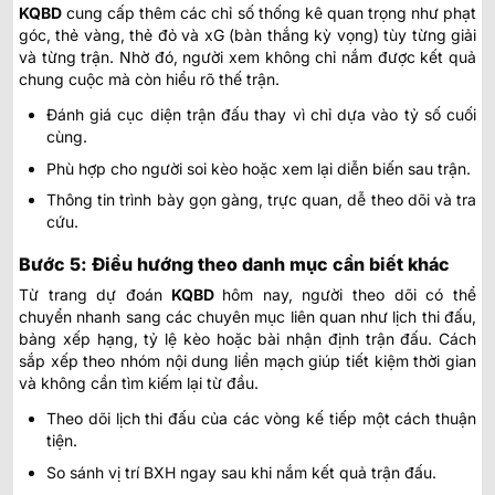
KQBD
cung cấp thêm các chỉ số thống kê quan trọng như phạt
góc, thẻ vàng, thẻ đỏ và xG (bàn thắng kỳ vọng) tùy từng giải
và từng trận. Nhờ đó, người xem không chỉ nắm được kết quả
chung cuộc mà còn hiểu rõ thế trận.
Đánh giá cục diện trận đấu thay vì chỉ dựa vào tỷ số cuối
cùng.
Phù hợp cho người soi kèo hoặc xem lại diễn biến sau trận.
Thông tin trình bày gọn gàng, trực quan, dễ theo dõi và tra
cứu.
Bước 5: Điều hướng theo danh mục cần biết khác
Từ trang
dự đoán
KQBD
hôm nay
, người theo dõi có thể
chuyển nhanh sang các chuyên mục liên quan như lịch thi đấu,
bảng xếp hạng, tỷ lệ kèo hoặc bài nhận định trận đấu. Cách
sắp xếp theo nhóm nội dung liền mạch giúp tiết kiệm thời gian
và không cần tìm kiếm lại từ đầu.
Theo dõi lịch thi đấu của các vòng kế tiếp một cách thuận
tiện.
So sánh vị trí BXH ngay sau khi nắm kết quả trận đấu.