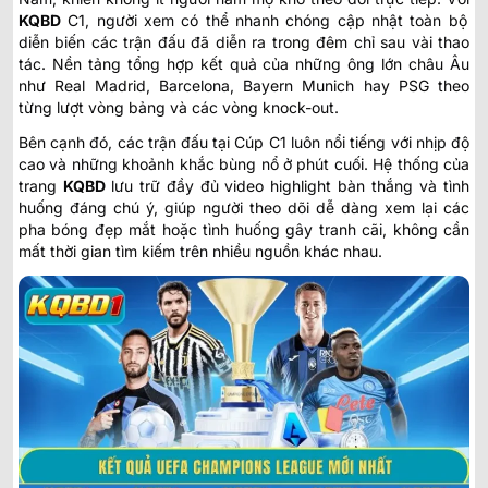
KQBD
C1
, người xem có thể nhanh chóng cập nhật toàn bộ
diễn biến các trận đấu đã diễn ra trong đêm chỉ sau vài thao
tác. Nền tảng tổng hợp kết quả của những ông lớn châu Âu
như Real Madrid, Barcelona, Bayern Munich hay PSG theo
từng lượt vòng bảng và các vòng knock-out.
Bên cạnh đó, các trận đấu tại Cúp C1 luôn nổi tiếng với nhịp độ
cao và những khoảnh khắc bùng nổ ở phút cuối. Hệ thống của
trang
KQBD
lưu trữ đầy đủ video highlight bàn thắng và tình
huống đáng chú ý, giúp người theo dõi dễ dàng xem lại các
pha bóng đẹp mắt hoặc tình huống gây tranh cãi, không cần
mất thời gian tìm kiếm trên nhiều nguồn khác nhau.