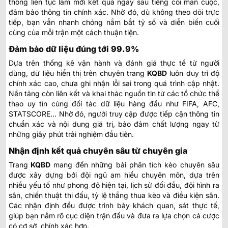
thống liên tục làm mới kết quả ngay sau tiếng còi mãn cuộc,
đảm bảo thông tin chính xác. Nhờ đó, dù không theo dõi trực
tiếp, bạn vẫn nhanh chóng nắm bắt tỷ số và diễn biến cuối
cùng của mỗi trận một cách thuận tiện.
Đảm bảo dữ liệu đúng tới 99.9%
Dựa trên thống kê vận hành và đánh giá thực tế từ người
dùng, dữ liệu hiển thị trên chuyên trang
KQBD
luôn duy trì độ
chính xác cao, chưa ghi nhận lỗi sai trong quá trình cập nhật.
Nền tảng còn liên kết và khai thác nguồn tin từ các tổ chức thể
thao uy tín cùng đối tác dữ liệu hàng đầu như FIFA, AFC,
STATSCORE… Nhờ đó, người truy cập được tiếp cận thông tin
chuẩn xác và nội dung giá trị, bảo đảm chất lượng ngay từ
những giây phút trải nghiệm đầu tiên.
Nhận định kết quả chuyên sâu từ chuyên gia
Trang
KQBD
mang đến những bài phân tích kèo chuyên sâu
được xây dựng bởi đội ngũ am hiểu chuyên môn, dựa trên
nhiều yếu tố như phong độ hiện tại, lịch sử đối đầu, đội hình ra
sân, chiến thuật thi đấu, tỷ lệ thắng thua kèo và điều kiện sân.
Các nhận định đều được trình bày khách quan, sát thực tế,
giúp bạn nắm rõ cục diện trận đấu và đưa ra lựa chọn cá cược
có cơ sở, chính xác hơn.