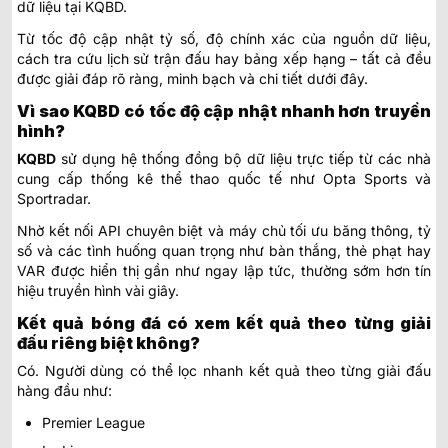
dữ liệu tại KQBD.
Từ tốc độ cập nhật tỷ số, độ chính xác của nguồn dữ liệu,
cách tra cứu lịch sử trận đấu hay bảng xếp hạng – tất cả đều
được giải đáp rõ ràng, minh bạch và chi tiết dưới đây.
Vì sao KQBD có tốc độ cập nhật nhanh hơn truyền
hình?
KQBD
sử dụng hệ thống đồng bộ dữ liệu trực tiếp từ các nhà
cung cấp thống kê thể thao quốc tế như Opta Sports và
Sportradar.
Nhờ kết nối API chuyên biệt và máy chủ tối ưu băng thông, tỷ
số và các tình huống quan trọng như bàn thắng, thẻ phạt hay
VAR được hiển thị gần như ngay lập tức, thường sớm hơn tín
hiệu truyền hình vài giây.
Kết quả bóng đá có xem kết quả theo từng giải
đấu riêng biệt không?
Có. Người dùng có thể lọc nhanh kết quả theo từng giải đấu
hàng đầu như:
Premier League