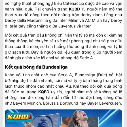
nơi nghệ thuật phòng ngự kiểu Catenaccio được đề cao và vận
hành hiệu quả. Tại chuyên trang
KQBD
Ý
, người hâm mộ thể
thao Vua dễ dàng theo dõi những trận derby danh tiếng như
Derby della Madonnina giữa Inter Milan và AC Milan hay Derby
d’Italia đầy căng thẳng giữa Juventus và Inter.
Mỗi kết quả trận đấu không chỉ hiển thị tỷ số mà còn đi kèm hệ
thống thống kê chuyên sâu về mặt phòng ngự như số pha cứu
thua của thủ môn, số tình huống tắc bóng thành công và tỷ lệ
giữ sạch lưới. Đây là nguồn dữ liệu quan trọng giúp người xem
đánh giá chính xác lối chơi và phong độ Serie A.
Kết quả bóng đá Bundesliga
Khác với tính chặt chẽ của Serie A, Bundesliga (Đức) nổi bật
bởi nhịp độ thi đấu nhanh, cởi mở và tỷ lệ bàn thắng trung bình
luôn thuộc nhóm cao nhất châu Âu. Khi theo dõi
kết quả bóng
đá Đức
tại trang
KQBD
uy tín, người hâm mộ sẽ không bỏ lỡ
những màn đôi công hấp dẫn đến từ các đội bóng hàng đầu
như Bayern Munich, Borussia Dortmund hay Bayer Leverkusen.