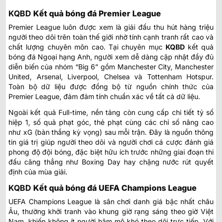
KQBD
Kết quả bóng đá Premier League
Premier League luôn được xem là giải đấu thu hút hàng triệu
người theo dõi trên toàn thế giới nhờ tính cạnh tranh rất cao và
chất lượng chuyên môn cao. Tại chuyên mục
KQBD
kết quả
bóng đá
Ngoại hạng Anh, người xem dễ dàng cập nhật đầy đủ
diễn biến của nhóm “Big 6” gồm Manchester City, Manchester
United, Arsenal, Liverpool, Chelsea và Tottenham Hotspur.
Toàn bộ dữ liệu được đồng bộ từ nguồn chính thức của
Premier League, đảm đảm tính chuẩn xác về tất cả dữ liệu.
Ngoài kết quả Full-time, nền tảng còn cung cấp chi tiết tỷ số
hiệp 1, số quả phạt góc, thẻ phạt cùng các chỉ số nâng cao
như xG (bàn thắng kỳ vọng) sau mỗi trận. Đây là nguồn thông
tin giá trị giúp người theo dõi và người chơi cá cược đánh giá
phong độ đội bóng, đặc biệt hữu ích trước những giai đoạn thi
đấu căng thẳng như Boxing Day hay chặng nước rút quyết
định của mùa giải.
KQBD
Kết quả bóng đá UEFA Champions League
UEFA Champions League là sân chơi danh giá bậc nhất châu
Âu, thường khởi tranh vào khung giờ rạng sáng theo giờ Việt
Nam, khiến không ít người hâm mộ khó theo dõi trực tiếp. Với