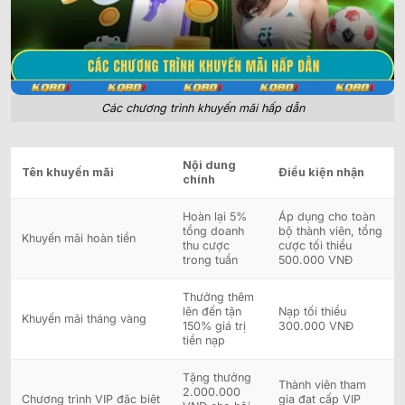
Các chương trình khuyến mãi hấp dẫn
Nội dung
Tên khuyến mãi
Điều kiện nhận
chính
Hoàn lại 5%
Áp dụng cho toàn
tổng doanh
bộ thành viên, tổng
Khuyến mãi hoàn tiền
thu cược
cược tối thiểu
trong tuần
500.000 VNĐ
Thưởng thêm
lên đến tận
Nạp tối thiểu
Khuyến mãi tháng vàng
150% giá trị
300.000 VNĐ
tiền nạp
Tặng thưởng
Thành viên tham
2.000.000
Chương trình VIP đặc biệt
gia đạt cấp VIP