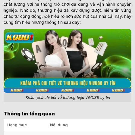
chất lượng với hệ thống trò chơi đa dạng và vận hành chuyên
nghiệp. Nhờ đó, thương hiệu đã xây dựng được niềm tin vững
chắc từ cộng đồng. Để hiểu rõ hơn sức hút của nhà cái này, hãy
cùng tìm hiểu những thông tin sau đây:
Khám phá chi tiết về thương hiệu VIVU88 uy tín
Thông tin tổng quan
Hạng mục
Nội dung