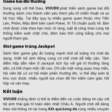
Game bài đổi thưởng
Song song với thể thao,
VIVU88
phát triển sảnh game bài đổi
thưởng dành cho thành viên yêu thích yếu tố chiến thuật và so
tài trực tiếp. Tại đây quy tụ nhiều game quen thuộc như Tiến
Lên, Phỏm, Mậu Binh bên cạnh Poker, Xì Tố chuẩn quốc tế. Bàn
chơi được chia theo hạn mức rõ ràng, luật lệ công khai cùng hệ
thống kiểm soát chặt chẽ, đảm bảo tính công bằng cho mọi
người tham gia.
Slot game trúng Jackpot
Sảnh Slot game gây ấn tượng mạnh nhờ số lượng trò chơi đa
dạng, thiết kế sinh động cùng cơ chế chơi dễ tiếp cận. Tâm
điểm hấp dẫn nằm ở Jackpot tích lũy với giá trị thưởng tăng
dần, có thể chạm mốc rất cao. Chỉ cần một vòng quay may mắn,
hội viên đã có cơ hội nhận phần thưởng lớn, vì thế đây luôn là
khu vực được nhiều người lựa chọn để tìm kiếm cảm giác hồi
hộp và vận may.
Kết luận
VIVU88
khẳng định vị thế là điểm đến cá cược đáng tin cậy với
hệ sinh thái giải trí toàn diện nhất Châu Á. Người chơi dễ dàng
theo dõi thông tin tại trang
Kết quả bóng đá
cùng nhiều chuyên