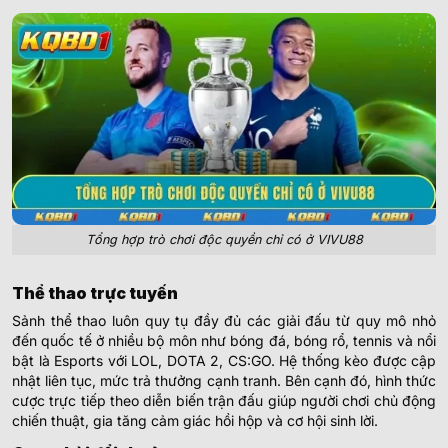
Tổng hợp trò chơi độc quyền chỉ có ở VIVU88
Thể thao trực tuyến
Sảnh thể thao luôn quy tụ đầy đủ các giải đấu từ quy mô nhỏ
đến quốc tế ở nhiều bộ môn như bóng đá, bóng rổ, tennis và nổi
bật là Esports với LOL, DOTA 2, CS:GO. Hệ thống kèo được cập
nhật liên tục, mức trả thưởng cạnh tranh. Bên cạnh đó, hình thức
cược trực tiếp theo diễn biến trận đấu giúp người chơi chủ động
chiến thuật, gia tăng cảm giác hồi hộp và cơ hội sinh lời.