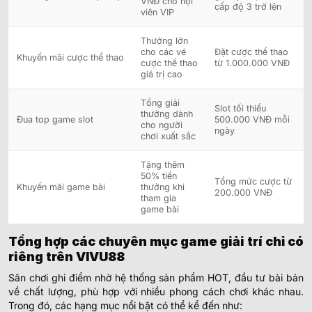
VNĐ cho hội
cấp độ 3 trở lên
viên VIP
Thưởng lớn
cho các vé
Đặt cược thể thao
Khuyến mãi cược thể thao
cược thể thao
từ 1.000.000 VNĐ
giá trị cao
Tổng giải
Slot tối thiểu
thưởng dành
Đua top game slot
500.000 VNĐ mỗi
cho người
ngày
chơi xuất sắc
Tặng thêm
50% tiền
Tổng mức cược từ
Khuyến mãi game bài
thưởng khi
200.000 VNĐ
tham gia
game bài
Tổng hợp các chuyên mục game giải trí chỉ có
riêng trên VIVU88
Sân chơi ghi điểm nhờ hệ thống sản phẩm HOT, đầu tư bài bản
về chất lượng, phù hợp với nhiều phong cách chơi khác nhau.
Trong đó, các hạng mục nổi bật có thể kể đến như: