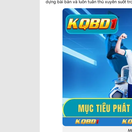
dựng bài bản và luôn tuân thủ xuyên suốt tr
Mụ