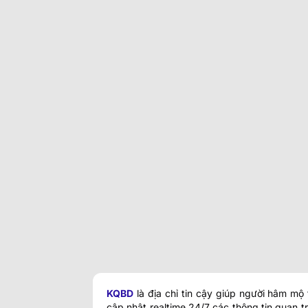
KQBD
là địa chỉ tin cậy giúp người hâm mộ
cập nhật realtime 24/7 các thông tin quan tr