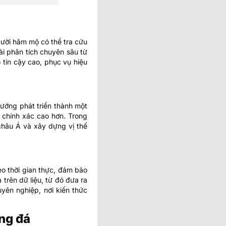
gười hâm mộ có thể tra cứu
ài phân tích chuyên sâu từ
 tin cậy cao, phục vụ hiệu
hướng phát triển thành một
 chính xác cao hơn. Trong
châu Á và xây dựng vị thế
eo thời gian thực, đảm bảo
 trên dữ liệu, từ đó đưa ra
yên nghiệp, nơi kiến thức
ng đá