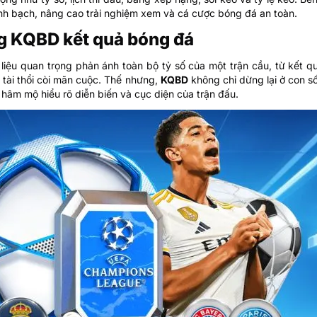
inh bạch, nâng cao trải nghiệm xem và cá cược bóng đá an toàn.
ng KQBD kết quả bóng đá
liệu quan trọng phản ánh toàn bộ tỷ số của một trận cầu, từ kết quả
 tài thổi còi mãn cuộc. Thế nhưng,
KQBD
không chỉ dừng lại ở con s
 hâm mộ hiểu rõ diễn biến và cục diện của trận đấu.