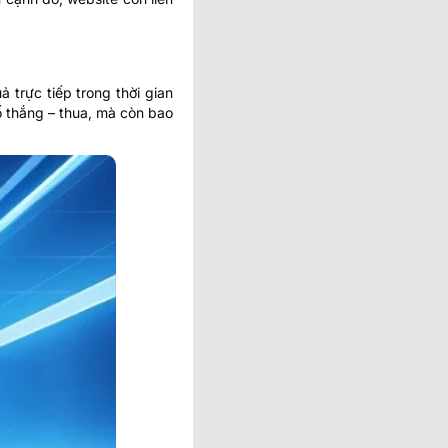
 trực tiếp trong thời gian
ố thắng – thua, mà còn bao