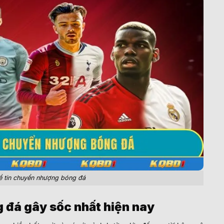
về tin chuyển nhượng bóng đá
 đá gây sốc nhất hiện nay