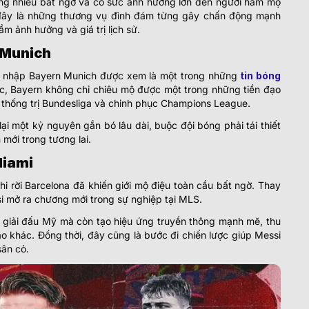
g nhiều bất ngờ và có sức ảnh hưởng lớn đến người hâm mộ
 đây là những thương vụ đình đám từng gây chấn động mạnh
m ảnh hưởng và giá trị lịch sử.
 Munich
a nhập Bayern Munich được xem là một trong những
tin bóng
c, Bayern không chỉ chiêu mộ được một trong những tiền đạo
g thống trị Bundesliga và chinh phục Champions League.
ại một kỷ nguyên gắn bó lâu dài, buộc đội bóng phải tái thiết
 mới trong tương lai.
Miami
khi rời Barcelona đã khiến giới mộ điệu toàn cầu bất ngờ. Thay
ssi mở ra chương mới trong sự nghiệp tại MLS.
giải đấu Mỹ mà còn tạo hiệu ứng truyền thông mạnh mẽ, thu
ao khác. Đồng thời, đây cũng là bước đi chiến lược giúp Messi
sân cỏ.