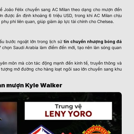
 để João Félix chuyển sang AC Milan theo dạng cho mượn đến
 được ấn định khoảng 6 triệu USD, trong khi AC Milan chịu
 phụ phí liên quan, giúp giảm áp lực tài chính cho Chelsea.
ấu bước ngoặt lớn trong lịch sử
tin chuyển nhượng bóng đá
R7 chọn Saudi Arabia làm điểm đến mới, tạo nên làn sóng quan
yên môn mà còn tác động mạnh đến kinh tế, truyền thông và
ểu tượng mở đường cho hàng loạt ngôi sao lớn chuyển sang khu
an mượn Kyle Walker