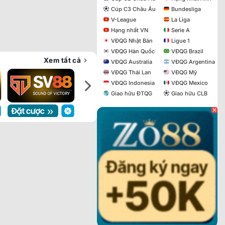
Cúp C3 Châu Âu
Bundesliga
V-League
La Liga
Hạng nhất VN
Serie A
VĐQG Nhật Bản
Ligue 1
VĐQG Hàn Quốc
VĐQG Brazil
Xem tất cả
VĐQG Australia
VĐQG Argentina
VĐQG Thái Lan
VĐQG Mỹ
VĐQG Indonesia
VĐQG Mexico
Giao hữu ĐTQG
Giao hữu CLB
Theo Giải Đấu
Tài/Xỉu
Chủ
Tỷ lệ
Khách