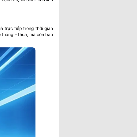
 trực tiếp trong thời gian
ố thắng – thua, mà còn bao