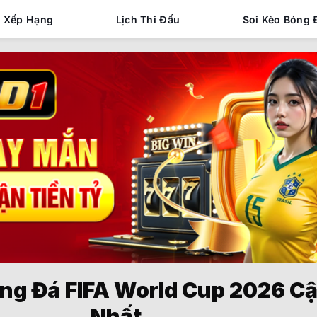
 Xếp Hạng
Lịch Thi Đấu
Soi Kèo Bóng 
ng Đá FIFA World Cup 2026 Cậ
Nhất