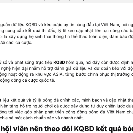
nguồn dữ liệu KQBD và kèo cược uy tín hàng đầu tại Việt Nam, nơi n
g cung cấp kết quả thi đấu, tỷ lệ kèo cập nhật liên tục cùng các b
i là xây dựng hệ sinh thái thông tin thể thao toàn diện, đảm bảo độ
ời chơi cá cược.
 số và phát sóng trực tiếp
KQBD
hôm qua
, nơi đây còn được định 
 nghệ hiện đại nhằm hỗ trợ đánh giá dữ liệu và dự đoán kèo với độ
rộng hoạt động ra khu vực ASIA, từng bước chinh phục thị trường 
 cộng đồng cá cược quốc tế.
liệu kết quả và tỷ lệ bóng đá chính xác, minh bạch và cập nhật th
ị. Nền tảng hỗ trợ người chơi cá cược xây dựng tư duy chiến lược dựa
ướng tới việc góp phần phát triển cộng đồng bóng đá Việt Nam chu
hia sẻ một cách chuẩn xác và nhanh nhất.
 hội viên nên theo dõi
KQBD
kết quả bó