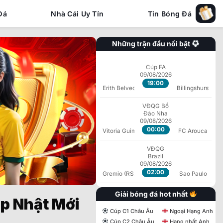
Đá
Nhà Cái Uy Tín
Tin Bóng Đá
Những trận đấu nổi bật
Cúp FA
09/08/2026
19:00
Erith Belvedere
Billingshurst
VĐQG Bồ
Đào Nha
09/08/2026
00:00
Vitoria Guimaraes
FC Arouca
VĐQG
Brazil
09/08/2026
02:00
Gremio (RS)
Sao Paulo
Giải bóng đá hot nhất
p Nhật Mới
Cúp C1 Châu Âu
Ngoại Hạng Anh
Cúp C2 Châu Âu
Hạng nhất Anh