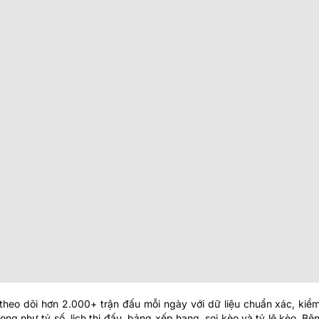
 theo dõi hơn 2.000+ trận đấu mỗi ngày với dữ liệu chuẩn xác, kiể
ọng như tỷ số, lịch thi đấu, bảng xếp hạng, soi kèo và tỷ lệ kèo. Bê