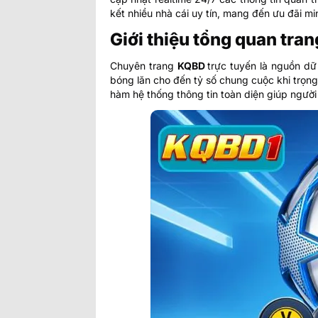
kết nhiều nhà cái uy tín, mang đến ưu đãi m
Giới thiệu tổng quan tra
Chuyên trang
KQBD
trực tuyến
là nguồn dữ 
bóng lăn cho đến tỷ số chung cuộc khi trọng
hàm hệ thống thông tin toàn diện giúp người