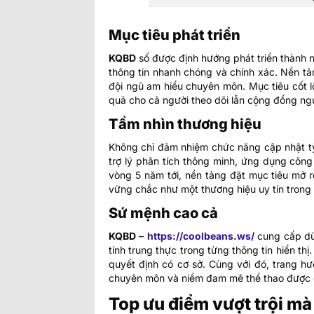
Mục tiêu phát triển
KQBD
số
được định hướng phát triển thành 
thông tin nhanh chóng và chính xác. Nền tản
đội ngũ am hiểu chuyên môn. Mục tiêu cốt lõ
quả cho cả người theo dõi lẫn cộng đồng ngư
Tầm nhìn thương hiệu
Không chỉ đảm nhiệm chức năng cập nhật tỷ
trợ lý phân tích thông minh, ứng dụng công
vòng 5 năm tới, nền tảng đặt mục tiêu mở 
vững chắc như một thương hiệu uy tín trong
Sứ mệnh cao cả
KQBD
–
https://coolbeans.ws/
cung cấp dữ 
tính trung thực trong từng thông tin hiển th
quyết định có cơ sở. Cùng với đó, trang h
chuyên môn và niềm đam mê thể thao được c
Top ưu điểm vượt trội mà