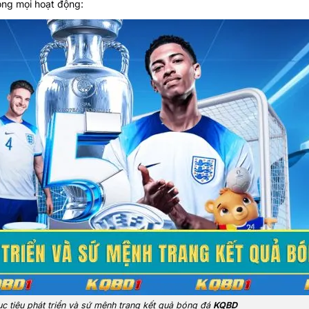
ong mọi hoạt động:
c tiêu phát triển và sứ mệnh trang kết quả bóng đá
KQBD