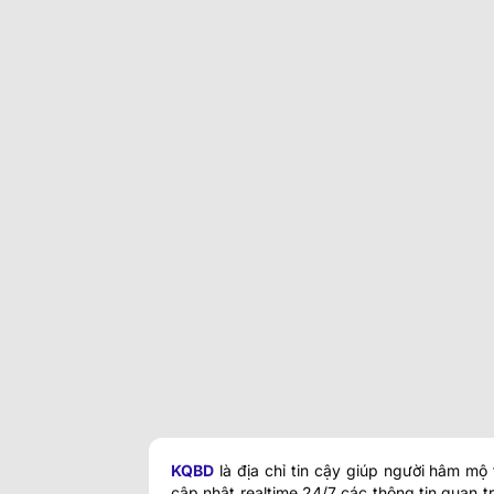
KQBD
là địa chỉ tin cậy giúp người hâm mộ
cập nhật realtime 24/7 các thông tin quan tr