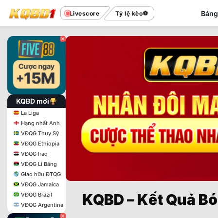
Bỏ
Bảng
Livescore
Tỷ lệ kèo
qua
nội
dung
KQBD mới
La Liga
Hạng nhất Anh
VĐQG Thụy Sỹ
VĐQG Ethiopia
VĐQG Iraq
VĐQG Li Băng
Giao hữu ĐTQG
VĐQG Jamaica
KQBD – Kết Quả Bó
VĐQG Brazil
VĐQG Argentina