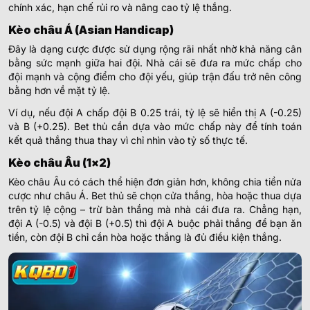
chính xác, hạn chế rủi ro và nâng cao tỷ lệ thắng.
Kèo châu Á (Asian Handicap)
Đây là dạng cược được sử dụng rộng rãi nhất nhờ khả năng cân
bằng sức mạnh giữa hai đội. Nhà cái sẽ đưa ra mức chấp cho
đội mạnh và cộng điểm cho đội yếu, giúp trận đấu trở nên công
bằng hơn về mặt tỷ lệ.
Ví dụ, nếu đội A chấp đội B 0.25 trái, tỷ lệ sẽ hiển thị A (-0.25)
và B (+0.25). Bet thủ cần dựa vào mức chấp này để tính toán
kết quả thắng thua thay vì chỉ nhìn vào tỷ số thực tế.
Kèo châu Âu (1×2)
Kèo châu Âu có cách thể hiện đơn giản hơn, không chia tiền nửa
cược như châu Á. Bet thủ sẽ chọn cửa thắng, hòa hoặc thua dựa
trên tỷ lệ cộng – trừ bàn thắng mà nhà cái đưa ra. Chẳng hạn,
đội A (-0.5) và đội B (+0.5) thì đội A buộc phải thắng để bạn ăn
tiền, còn đội B chỉ cần hòa hoặc thắng là đủ điều kiện thắng.