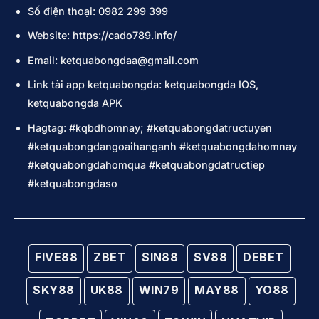
Số điện thoại: 0982 299 399
Website: https://cado789.info/
Email:
ketquabongdaa@gmail.com
Link tải app ketquabongda: ketquabongda IOS,
ketquabongda APK
Hagtag: #kqbdhomnay; #ketquabongdatructuyen
#ketquabongdangoaihanganh #ketquabongdahomnay
#ketquabongdahomqua #ketquabongdatructiep
#ketquabongdaso
FIVE88
ZBET
SIN88
SV88
DEBET
SKY88
UK88
WIN79
MAY88
YO88