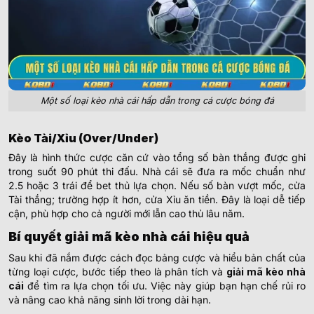
Một số loại kèo nhà cái hấp dẫn trong cá cược bóng đá
Kèo Tài/Xỉu (Over/Under)
Đây là hình thức cược căn cứ vào tổng số bàn thắng được ghi
trong suốt 90 phút thi đấu. Nhà cái sẽ đưa ra mốc chuẩn như
2.5 hoặc 3 trái để bet thủ lựa chọn. Nếu số bàn vượt mốc, cửa
Tài thắng; trường hợp ít hơn, cửa Xỉu ăn tiền. Đây là loại dễ tiếp
cận, phù hợp cho cả người mới lẫn cao thủ lâu năm.
Bí quyết giải mã kèo nhà cái hiệu quả
Sau khi đã nắm được cách đọc bảng cược và hiểu bản chất của
từng loại cược, bước tiếp theo là phân tích và
giải mã kèo nhà
cái
để tìm ra lựa chọn tối ưu. Việc này giúp bạn hạn chế rủi ro
và nâng cao khả năng sinh lời trong dài hạn.