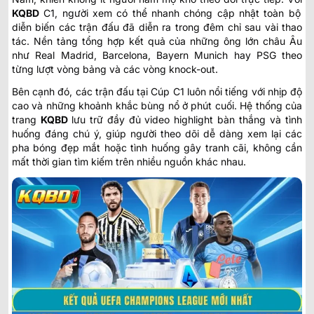
KQBD
C1
, người xem có thể nhanh chóng cập nhật toàn bộ
diễn biến các trận đấu đã diễn ra trong đêm chỉ sau vài thao
tác. Nền tảng tổng hợp kết quả của những ông lớn châu Âu
như Real Madrid, Barcelona, Bayern Munich hay PSG theo
từng lượt vòng bảng và các vòng knock-out.
Bên cạnh đó, các trận đấu tại Cúp C1 luôn nổi tiếng với nhịp độ
cao và những khoảnh khắc bùng nổ ở phút cuối. Hệ thống của
trang
KQBD
lưu trữ đầy đủ video highlight bàn thắng và tình
huống đáng chú ý, giúp người theo dõi dễ dàng xem lại các
pha bóng đẹp mắt hoặc tình huống gây tranh cãi, không cần
mất thời gian tìm kiếm trên nhiều nguồn khác nhau.