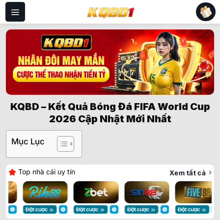
Bỏ
qua
nội
dung
KQBD – Kết Quả Bóng Đá FIFA World Cup
2026 Cập Nhật Mới Nhất
Mục Lục
Top nhà cái uy tín
Xem tất cả