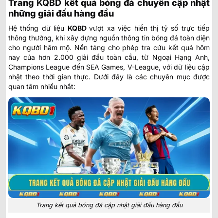
Trang
KQBD
kết quả bóng đá chuyên cập nhật
những giải đấu hàng đầu
Hệ thống dữ liệu
KQBD
vượt xa việc hiển thị tỷ số trực tiếp
thông thường, khi xây dựng nguồn thông tin bóng đá toàn diện
cho người hâm mộ. Nền tảng cho phép tra cứu kết quả hôm
nay của hơn 2.000 giải đấu toàn cầu, từ Ngoại Hạng Anh,
Champions League đến SEA Games, V-League, với dữ liệu cập
nhật theo thời gian thực. Dưới đây là các chuyên mục được
quan tâm nhiều nhất:
Trang kết quả bóng đá cập nhật giải đấu hàng đầu