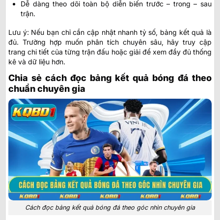
Dễ dàng theo dõi toàn bộ diễn biến trước – trong – sau
trận.
Lưu ý: Nếu bạn chỉ cần cập nhật nhanh tỷ số, bảng kết quả là
đủ. Trường hợp muốn phân tích chuyên sâu, hãy truy cập
trang chi tiết của từng trận đấu hoặc giải để xem đầy đủ thống
kê và dữ liệu hơn.
Chia sẻ cách đọc bảng kết quả bóng đá theo
chuẩn chuyên gia
Cách đọc bảng kết quả bóng đá theo góc nhìn chuyên gia