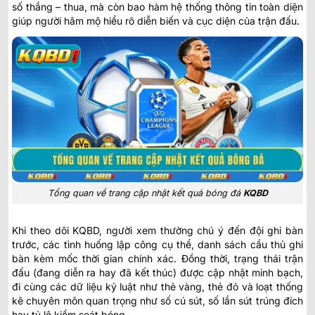
số thắng – thua, mà còn bao hàm hệ thống thông tin toàn diện
giúp người hâm mộ hiểu rõ diễn biến và cục diện của trận đấu.
Tổng quan về trang cập nhật kết quả bóng đá
KQBD
Khi theo dõi KQBD, người xem thường chú ý đến đội ghi bàn
trước, các tình huống lập công cụ thể, danh sách cầu thủ ghi
bàn kèm mốc thời gian chính xác. Đồng thời, trạng thái trận
đấu (đang diễn ra hay đã kết thúc) được cập nhật minh bạch,
đi cùng các dữ liệu kỷ luật như thẻ vàng, thẻ đỏ và loạt thống
kê chuyên môn quan trọng như số cú sút, số lần sút trúng đích
hay tỷ lệ kiểm soát bóng.