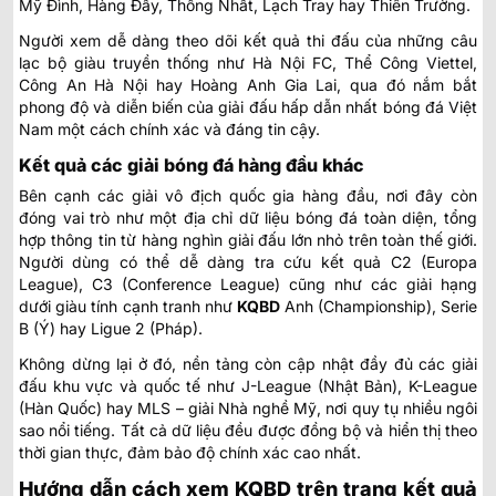
Mỹ Đình, Hàng Đẫy, Thống Nhất, Lạch Tray hay Thiên Trường.
Người xem dễ dàng theo dõi kết quả thi đấu của những câu
lạc bộ giàu truyền thống như Hà Nội FC, Thể Công Viettel,
Công An Hà Nội hay Hoàng Anh Gia Lai, qua đó nắm bắt
phong độ và diễn biến của giải đấu hấp dẫn nhất bóng đá Việt
Nam một cách chính xác và đáng tin cậy.
Kết quả các giải bóng đá hàng đầu khác
Bên cạnh các giải vô địch quốc gia hàng đầu, nơi đây còn
đóng vai trò như một địa chỉ dữ liệu bóng đá toàn diện, tổng
hợp thông tin từ hàng nghìn giải đấu lớn nhỏ trên toàn thế giới.
Người dùng có thể dễ dàng tra cứu kết quả C2 (Europa
League), C3 (Conference League) cũng như các giải hạng
dưới giàu tính cạnh tranh như
KQBD
Anh
(Championship), Serie
B (Ý) hay Ligue 2 (Pháp).
Không dừng lại ở đó, nền tảng còn cập nhật đầy đủ các giải
đấu khu vực và quốc tế như J-League (Nhật Bản), K-League
(Hàn Quốc) hay MLS – giải Nhà nghề Mỹ, nơi quy tụ nhiều ngôi
sao nổi tiếng. Tất cả dữ liệu đều được đồng bộ và hiển thị theo
thời gian thực, đảm bảo độ chính xác cao nhất.
Hướng dẫn cách xem KQBD trên trang kết quả