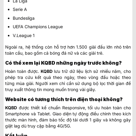
La Liga
Serie A
Bundesliga
UEFA Champions League
V.League 1
Ngoài ra, hệ thống còn hỗ trợ hơn 1.500 giải đấu lớn nhỏ trên
toàn cầu, bao gồm cả bóng đá nữ và các giải trẻ.
Có thể xem lại KQBD những ngày trước không?
Hoàn toàn được.
KQBD
lưu trữ dữ liệu lịch sử nhiều năm, cho
phép tra cứu kết quả theo ngày, theo vòng đấu hoặc theo
từng mùa giải. Người xem chỉ cần sử dụng bộ lọc thời gian để
truy xuất thông tin mong muốn trong vài giây.
Website có tương thích trên điện thoại không?
KQBD
được thiết kế chuẩn Responsive, tối ưu hoàn toàn cho
Smartphone và Tablet. Giao diện tự động điều chỉnh theo kích
thước màn hình, đảm bảo tốc độ tải dưới 1 giây và không gây
giật lag dù truy cập bằng 4G/5G.
Kết luận