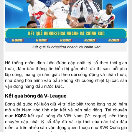
Kết quả Bundesliga nhanh và chính xác
Hệ thống nhận định luôn được cập nhật tỷ số theo thời gian
thực, đảm bảo thông tin hiển thị gần như tức thì sau mỗi pha
lập công, mang lại cảm giác theo dõi sống động và chân thực,
như đang hòa mình vào bầu không khí cuồng nhiệt tại các sân
vận động hàng đầu nước Đức.
Kết quả bóng đá V-League
Bóng đá quốc nội luôn giữ vị trí đặc biệt trong lòng người hâm
mộ Việt Nam nhờ tính gắn kết và bản sắc riêng. Tại chuyên
mục
KQBD
kết quả bóng đá Việt Nam
(V-League), nền tảng
chuyên cập nhật tỷ số đầy đủ và kịp thời của các trận đấu
diễn ra trên nhiều sân vận động quen thuộc như SVĐ Quốc gia