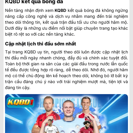
KQBD
kết quả bóng đá
Nền tảng nhận định
xem
KQBD
kết quả bóng đá
không ngừng
nâng cấp công nghệ và dịch vụ nhằm mang đến trải nghiệm
theo dõi thông tin, kết quả trận đấu tối ưu cho người hâm mộ.
Dưới đây là những ưu điểm nổi bật giúp chuyên trang tạo khác
biệt rõ rệt so với các nền tảng khác.
Cập nhật lịch thi đấu sớm nhất
Tại trang KQBD uy tín, người theo dõi luôn được cập nhật lịch
thi đấu mỗi ngày nhanh chóng, đầy đủ và chính xác tuyệt đối.
Toàn bộ thời gian ra sân của các giải đấu trong nước lẫn quốc
tế đều được tổng hợp rõ ràng, dễ theo dõi. Nhờ đó, người hâm
mộ có thể chủ động lên kế hoạch theo dõi, không bỏ lỡ bất kỳ
trận cầu đáng chú ý nào với trải nghiệm mượt mà, tiện lợi và
đáng tin cậy.