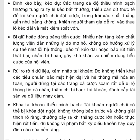
Dính kèo bẫy, kèo dụ: Các trang cá độ thiếu minh bạch
thường tung ra tỷ lệ kèo bất thường, thiếu căn cứ thực tế
để lôi kéo người chơi đặt cược, trong khi xác suất thắng
gần như bằng không, khiến người tham gia dễ rơi vào thua
lỗ kéo dài và mất kiểm soát vốn.
Bị giữ hoặc đóng băng tiền cược: Nhiều nền tảng kém chất
lượng viện dẫn những lý do mơ hồ, không có hướng xử lý
cụ thể như lỗi hệ thống, bảo trì kéo dài hoặc báo rút tiền
thất bại, nhằm trì hoãn, gây khó khăn và chiếm dụng tiền
cược của hội viên.
Rủi ro rò rỉ dữ liệu, xâm nhập tài khoản: Do không triển khai
các tiêu chuẩn bảo mật hiện đại và hệ thống mã hóa an
toàn, người dùng tại các trang cá cược scam rất dễ bị lộ
thông tin cá nhân, thậm chí bị hack tài khoản, đánh cắp tài
sản và dữ liệu nhạy cảm.
Khóa tài khoản thiếu minh bạch: Tài khoản người chơi có
thể bị khóa đột ngột, không thông báo trước và không giải
thích rõ ràng, thường xảy ra khi thắng cược lớn hoặc thực
hiện rút tiền, dù không vi phạm bất kỳ điều khoản hay quy
định nào của nền tảng.