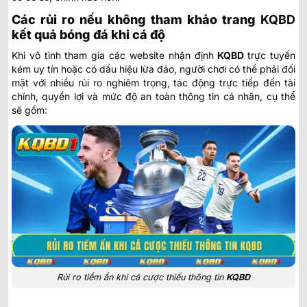
Các rủi ro nếu không tham khảo trang
KQBD
kết quả bóng đá khi cá độ
Khi vô tình tham gia các website nhận định
KQBD
trực tuyến
kém uy tín hoặc có dấu hiệu lừa đảo, người chơi có thể phải đối
mặt với nhiều rủi ro nghiêm trọng, tác động trực tiếp đến tài
chính, quyền lợi và mức độ an toàn thông tin cá nhân, cụ thể
sẽ gồm:
Rủi ro tiềm ẩn khi cá cược thiếu thông tin
KQBD