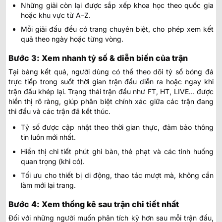
Những giải còn lại được sắp xếp khoa học theo quốc gia
hoặc khu vực từ A–Z.
Mỗi giải đấu đều có trang chuyên biệt, cho phép xem kết
quả theo ngày hoặc từng vòng.
Bước 3: Xem nhanh tỷ số & diễn biến của trận
Tại bảng kết quả, người dùng có thể theo dõi tỷ số bóng đá
trực tiếp trong suốt thời gian trận đấu diễn ra hoặc ngay khi
trận đấu khép lại. Trạng thái trận đấu như FT, HT, LIVE… được
hiển thị rõ ràng, giúp phân biệt chính xác giữa các trận đang
thi đấu và các trận đã kết thúc.
Tỷ số được cập nhật theo thời gian thực, đảm bảo thông
tin luôn mới nhất.
Hiển thị chi tiết phút ghi bàn, thẻ phạt và các tình huống
quan trọng (khi có).
Tối ưu cho thiết bị di động, thao tác mượt mà, không cần
làm mới lại trang.
Bước 4: Xem thống kê sau trận chi tiết nhất
Đối với những người muốn phân tích kỹ hơn sau mỗi trận đấu,