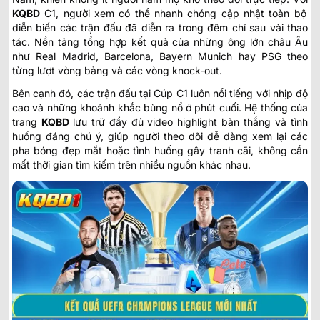
KQBD
C1
, người xem có thể nhanh chóng cập nhật toàn bộ
diễn biến các trận đấu đã diễn ra trong đêm chỉ sau vài thao
tác. Nền tảng tổng hợp kết quả của những ông lớn châu Âu
như Real Madrid, Barcelona, Bayern Munich hay PSG theo
từng lượt vòng bảng và các vòng knock-out.
Bên cạnh đó, các trận đấu tại Cúp C1 luôn nổi tiếng với nhịp độ
cao và những khoảnh khắc bùng nổ ở phút cuối. Hệ thống của
trang
KQBD
lưu trữ đầy đủ video highlight bàn thắng và tình
huống đáng chú ý, giúp người theo dõi dễ dàng xem lại các
pha bóng đẹp mắt hoặc tình huống gây tranh cãi, không cần
mất thời gian tìm kiếm trên nhiều nguồn khác nhau.