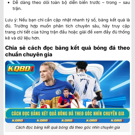
Dễ dàng theo dõi toàn bộ diễn biến trước – trong – sau
trận.
Lưu ý: Nếu bạn chỉ cần cập nhật nhanh tỷ số, bảng kết quả là
đủ. Trường hợp muốn phân tích chuyên sâu, hãy truy cập
trang chi tiết của từng trận đấu hoặc giải để xem đầy đủ thống
kê và dữ liệu hơn.
Chia sẻ cách đọc bảng kết quả bóng đá theo
chuẩn chuyên gia
Cách đọc bảng kết quả bóng đá theo góc nhìn chuyên gia