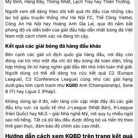
Mỹ Đình, Hàng Đẫy, Thống Nhất, Lạch Tray hay Thiên Trường.
Người xem dễ dàng theo dõi kết quả thi đấu của những câu
lạc bộ giàu truyền thống như Hà Nội FC, Thể Công Viettel,
Công An Hà Nội hay Hoàng Anh Gia Lai, qua đó nắm bắt
phong độ và diễn biến của giải đấu hấp dẫn nhất bóng đá Việt
Nam một cách chính xác và đáng tin cậy.
Kết quả các giải bóng đá hàng đầu khác
Bên cạnh các giải vô địch quốc gia hàng đầu, nơi đây còn
đóng vai trò như một địa chỉ dữ liệu bóng đá toàn diện, tổng
hợp thông tin từ hàng nghìn giải đấu lớn nhỏ trên toàn thế giới.
Người dùng có thể dễ dàng tra cứu kết quả C2 (Europa
League), C3 (Conference League) cũng như các giải hạng
dưới giàu tính cạnh tranh như
KQBD
Anh
(Championship), Serie
B (Ý) hay Ligue 2 (Pháp).
Không dừng lại ở đó, nền tảng còn cập nhật đầy đủ các giải
đấu khu vực và quốc tế như J-League (Nhật Bản), K-League
(Hàn Quốc) hay MLS – giải Nhà nghề Mỹ, nơi quy tụ nhiều ngôi
sao nổi tiếng. Tất cả dữ liệu đều được đồng bộ và hiển thị theo
thời gian thực, đảm bảo độ chính xác cao nhất.
Hướng dẫn cách xem KQBD trên trang kết quả