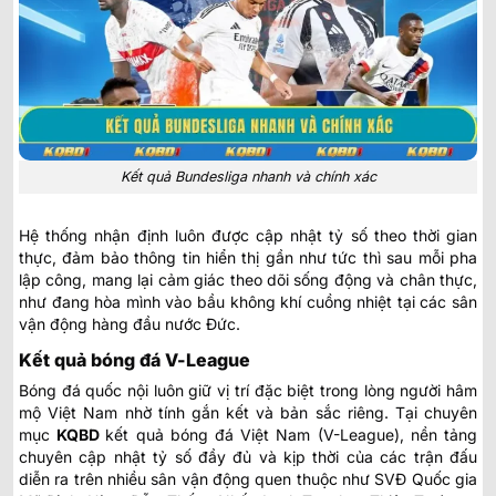
Kết quả Bundesliga nhanh và chính xác
Hệ thống nhận định luôn được cập nhật tỷ số theo thời gian
thực, đảm bảo thông tin hiển thị gần như tức thì sau mỗi pha
lập công, mang lại cảm giác theo dõi sống động và chân thực,
như đang hòa mình vào bầu không khí cuồng nhiệt tại các sân
vận động hàng đầu nước Đức.
Kết quả bóng đá V-League
Bóng đá quốc nội luôn giữ vị trí đặc biệt trong lòng người hâm
mộ Việt Nam nhờ tính gắn kết và bản sắc riêng. Tại chuyên
mục
KQBD
kết quả bóng đá Việt Nam
(V-League), nền tảng
chuyên cập nhật tỷ số đầy đủ và kịp thời của các trận đấu
diễn ra trên nhiều sân vận động quen thuộc như SVĐ Quốc gia