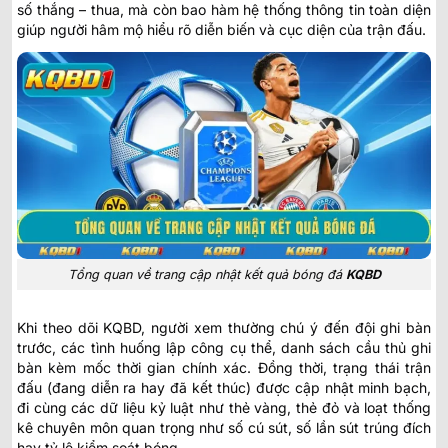
số thắng – thua, mà còn bao hàm hệ thống thông tin toàn diện
giúp người hâm mộ hiểu rõ diễn biến và cục diện của trận đấu.
Tổng quan về trang cập nhật kết quả bóng đá
KQBD
Khi theo dõi KQBD, người xem thường chú ý đến đội ghi bàn
trước, các tình huống lập công cụ thể, danh sách cầu thủ ghi
bàn kèm mốc thời gian chính xác. Đồng thời, trạng thái trận
đấu (đang diễn ra hay đã kết thúc) được cập nhật minh bạch,
đi cùng các dữ liệu kỷ luật như thẻ vàng, thẻ đỏ và loạt thống
kê chuyên môn quan trọng như số cú sút, số lần sút trúng đích
hay tỷ lệ kiểm soát bóng.