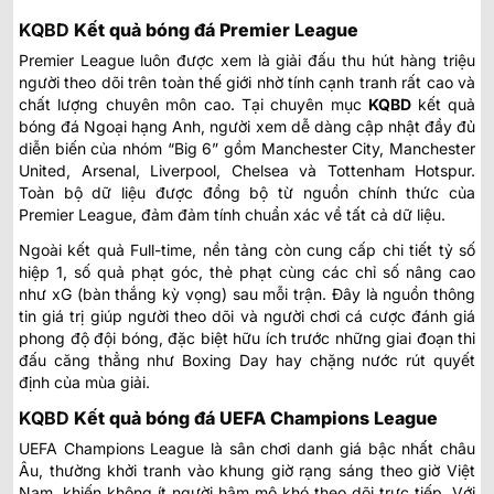
KQBD
Kết quả bóng đá Premier League
Premier League luôn được xem là giải đấu thu hút hàng triệu
người theo dõi trên toàn thế giới nhờ tính cạnh tranh rất cao và
chất lượng chuyên môn cao. Tại chuyên mục
KQBD
kết quả
bóng đá
Ngoại hạng Anh, người xem dễ dàng cập nhật đầy đủ
diễn biến của nhóm “Big 6” gồm Manchester City, Manchester
United, Arsenal, Liverpool, Chelsea và Tottenham Hotspur.
Toàn bộ dữ liệu được đồng bộ từ nguồn chính thức của
Premier League, đảm đảm tính chuẩn xác về tất cả dữ liệu.
Ngoài kết quả Full-time, nền tảng còn cung cấp chi tiết tỷ số
hiệp 1, số quả phạt góc, thẻ phạt cùng các chỉ số nâng cao
như xG (bàn thắng kỳ vọng) sau mỗi trận. Đây là nguồn thông
tin giá trị giúp người theo dõi và người chơi cá cược đánh giá
phong độ đội bóng, đặc biệt hữu ích trước những giai đoạn thi
đấu căng thẳng như Boxing Day hay chặng nước rút quyết
định của mùa giải.
KQBD
Kết quả bóng đá UEFA Champions League
UEFA Champions League là sân chơi danh giá bậc nhất châu
Âu, thường khởi tranh vào khung giờ rạng sáng theo giờ Việt
Nam, khiến không ít người hâm mộ khó theo dõi trực tiếp. Với