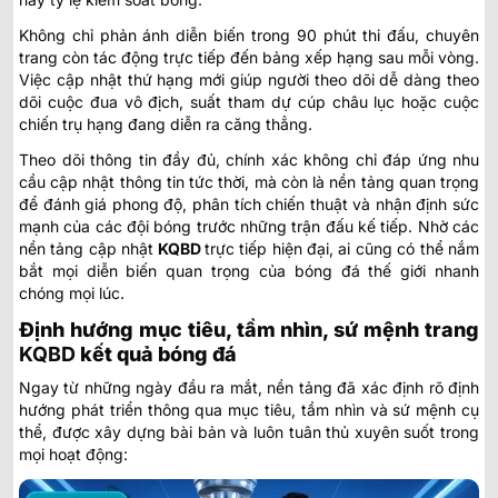
Không chỉ phản ánh diễn biến trong 90 phút thi đấu, chuyên
trang còn tác động trực tiếp đến bảng xếp hạng sau mỗi vòng.
Việc cập nhật thứ hạng mới giúp người theo dõi dễ dàng theo
dõi cuộc đua vô địch, suất tham dự cúp châu lục hoặc cuộc
chiến trụ hạng đang diễn ra căng thẳng.
Theo dõi thông tin đầy đủ, chính xác không chỉ đáp ứng nhu
cầu cập nhật thông tin tức thời, mà còn là nền tảng quan trọng
để đánh giá phong độ, phân tích chiến thuật và nhận định sức
mạnh của các đội bóng trước những trận đấu kế tiếp. Nhờ các
nền tảng cập nhật
KQBD
trực tiếp
hiện đại, ai cũng có thể nắm
bắt mọi diễn biến quan trọng của bóng đá thế giới nhanh
chóng mọi lúc.
Định hướng mục tiêu, tầm nhìn, sứ mệnh trang
KQBD
kết quả bóng đá
Ngay từ những ngày đầu ra mắt, nền tảng đã xác định rõ định
hướng phát triển thông qua mục tiêu, tầm nhìn và sứ mệnh cụ
thể, được xây dựng bài bản và luôn tuân thủ xuyên suốt trong
mọi hoạt động: