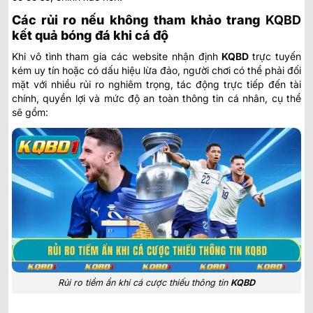
Các rủi ro nếu không tham khảo trang
KQBD
kết quả bóng đá khi cá độ
Khi vô tình tham gia các website nhận định
KQBD
trực tuyến
kém uy tín hoặc có dấu hiệu lừa đảo, người chơi có thể phải đối
mặt với nhiều rủi ro nghiêm trọng, tác động trực tiếp đến tài
chính, quyền lợi và mức độ an toàn thông tin cá nhân, cụ thể
sẽ gồm:
Rủi ro tiềm ẩn khi cá cược thiếu thông tin
KQBD