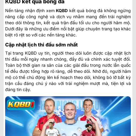
KQBD
kết quả bóng đá
Nền tảng nhận định
xem
KQBD
kết quả bóng đá
không ngừng
nâng cấp công nghệ và dịch vụ nhằm mang đến trải nghiệm
theo dõi thông tin, kết quả trận đấu tối ưu cho người hâm mộ.
Dưới đây là những ưu điểm nổi bật giúp chuyên trang tạo khác
biệt rõ rệt so với các nền tảng khác.
Cập nhật lịch thi đấu sớm nhất
Tại trang KQBD uy tín, người theo dõi luôn được cập nhật lịch
thi đấu mỗi ngày nhanh chóng, đầy đủ và chính xác tuyệt đối.
Toàn bộ thời gian ra sân của các giải đấu trong nước lẫn quốc
tế đều được tổng hợp rõ ràng, dễ theo dõi. Nhờ đó, người hâm
mộ có thể chủ động lên kế hoạch theo dõi, không bỏ lỡ bất kỳ
trận cầu đáng chú ý nào với trải nghiệm mượt mà, tiện lợi và
đáng tin cậy.