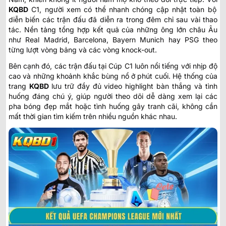
KQBD
C1
, người xem có thể nhanh chóng cập nhật toàn bộ
diễn biến các trận đấu đã diễn ra trong đêm chỉ sau vài thao
tác. Nền tảng tổng hợp kết quả của những ông lớn châu Âu
như Real Madrid, Barcelona, Bayern Munich hay PSG theo
từng lượt vòng bảng và các vòng knock-out.
Bên cạnh đó, các trận đấu tại Cúp C1 luôn nổi tiếng với nhịp độ
cao và những khoảnh khắc bùng nổ ở phút cuối. Hệ thống của
trang
KQBD
lưu trữ đầy đủ video highlight bàn thắng và tình
huống đáng chú ý, giúp người theo dõi dễ dàng xem lại các
pha bóng đẹp mắt hoặc tình huống gây tranh cãi, không cần
mất thời gian tìm kiếm trên nhiều nguồn khác nhau.