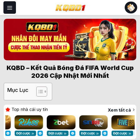
Bỏ
qua
nội
dung
KQBD – Kết Quả Bóng Đá FIFA World Cup
2026 Cập Nhật Mới Nhất
Mục Lục
Top nhà cái uy tín
Xem tất cả