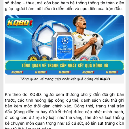
số thắng – thua, mà còn bao hàm hệ thống thông tin toàn diện
giúp người hâm mộ hiểu rõ diễn biến và cục diện của trận đấu.
Tổng quan về trang cập nhật kết quả bóng đá
KQBD
Khi theo dõi KQBD, người xem thường chú ý đến đội ghi bàn
trước, các tình huống lập công cụ thể, danh sách cầu thủ ghi
bàn kèm mốc thời gian chính xác. Đồng thời, trạng thái trận
đấu (đang diễn ra hay đã kết thúc) được cập nhật minh bạch,
đi cùng các dữ liệu kỷ luật như thẻ vàng, thẻ đỏ và loạt thống
kê chuyên môn quan trọng như số cú sút, số lần sút trúng đích
hay tỷ lệ kiểm soát bóng.