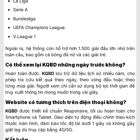
La Liga
Serie A
Bundesliga
UEFA Champions League
V.League 1
Ngoài ra, hệ thống còn hỗ trợ hơn 1.500 giải đấu lớn nhỏ trên
toàn cầu, bao gồm cả bóng đá nữ và các giải trẻ.
Có thể xem lại KQBD những ngày trước không?
Hoàn toàn được.
KQBD
lưu trữ dữ liệu lịch sử nhiều năm, cho
phép tra cứu kết quả theo ngày, theo vòng đấu hoặc theo
từng mùa giải. Người xem chỉ cần sử dụng bộ lọc thời gian để
truy xuất thông tin mong muốn trong vài giây.
Website có tương thích trên điện thoại không?
KQBD
được thiết kế chuẩn Responsive, tối ưu hoàn toàn cho
Smartphone và Tablet. Giao diện tự động điều chỉnh theo kích
thước màn hình, đảm bảo tốc độ tải dưới 1 giây và không gây
giật lag dù truy cập bằng 4G/5G.
Kết luận