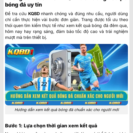
bóng đá uy tín
Để tra cứu
KQBD
nhanh chóng và đúng nhu cầu, người dùng
chỉ cần thực hiện vài bước đơn giản. Trang được tối ưu theo
thói quen tìm kiếm thực tế như xem
kết quả bóng đá đêm qua
,
hôm nay hay rạng sáng, đảm bảo tốc độ cao và trải nghiệm
mượt mà trên thiết bị.
Hướng dẫn xem kết quả bóng đá chuẩn xác cho người mới
Bước 1: Lựa chọn thời gian xem kết quả