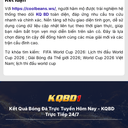
Với
https://coolbeans.ws/
, người hâm mộ được trải nghiệm hệ
thống theo dõi
KQ BD
toàn diện, đáp ứng nhu cầu tra cứu
nhanh và chính xác. Nền tảng sở hữu giao diện tinh gọn, dễ sử
dụng cùng dữ liệu cập nhật liên tục theo thời gian thực, giúp
bạn nắm bắt trọn vẹn mọi diễn biến trên sân cỏ. Đây là lựa
chọn đáng tin cậy để đồng hành cùng các mùa giải mới và các
trận cầu đỉnh cao.
Từ khóa tìm kiếm: FIFA World Cup 2026: Lịch thi đấu World
Cup 2026 ; Giải Bóng đá Thế giới 2026; World Cup 2026 Việt
Nam; lịch thi đấu world cup
Kết Quả Bóng Đá Trực Tuyến Hôm Nay - KQBD
Trực Tiếp 24/7