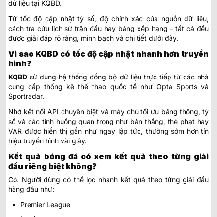
dữ liệu tại KQBD.
Từ tốc độ cập nhật tỷ số, độ chính xác của nguồn dữ liệu,
cách tra cứu lịch sử trận đấu hay bảng xếp hạng – tất cả đều
được giải đáp rõ ràng, minh bạch và chi tiết dưới đây.
Vì sao KQBD có tốc độ cập nhật nhanh hơn truyền
hình?
KQBD
sử dụng hệ thống đồng bộ dữ liệu trực tiếp từ các nhà
cung cấp thống kê thể thao quốc tế như Opta Sports và
Sportradar.
Nhờ kết nối API chuyên biệt và máy chủ tối ưu băng thông, tỷ
số và các tình huống quan trọng như bàn thắng, thẻ phạt hay
VAR được hiển thị gần như ngay lập tức, thường sớm hơn tín
hiệu truyền hình vài giây.
Kết quả bóng đá có xem kết quả theo từng giải
đấu riêng biệt không?
Có. Người dùng có thể lọc nhanh kết quả theo từng giải đấu
hàng đầu như:
Premier League