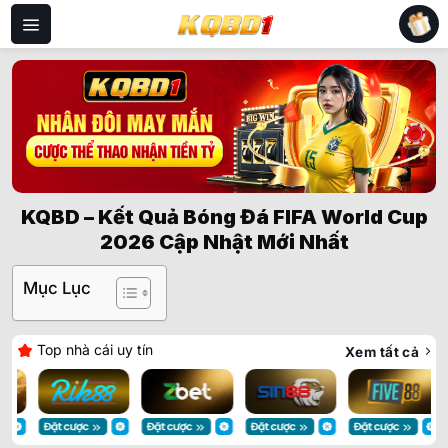
Bỏ
qua
nội
dung
KQBD – Kết Quả Bóng Đá FIFA World Cup
2026 Cập Nhật Mới Nhất
Mục Lục
Top nhà cái uy tín
Xem tất cả