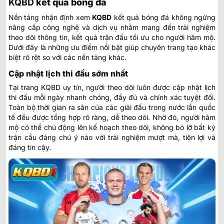
KQBD
kết quả bóng đá
Nền tảng nhận định
xem
KQBD
kết quả bóng đá
không ngừng
nâng cấp công nghệ và dịch vụ nhằm mang đến trải nghiệm
theo dõi thông tin, kết quả trận đấu tối ưu cho người hâm mộ.
Dưới đây là những ưu điểm nổi bật giúp chuyên trang tạo khác
biệt rõ rệt so với các nền tảng khác.
Cập nhật lịch thi đấu sớm nhất
Tại trang KQBD uy tín, người theo dõi luôn được cập nhật lịch
thi đấu mỗi ngày nhanh chóng, đầy đủ và chính xác tuyệt đối.
Toàn bộ thời gian ra sân của các giải đấu trong nước lẫn quốc
tế đều được tổng hợp rõ ràng, dễ theo dõi. Nhờ đó, người hâm
mộ có thể chủ động lên kế hoạch theo dõi, không bỏ lỡ bất kỳ
trận cầu đáng chú ý nào với trải nghiệm mượt mà, tiện lợi và
đáng tin cậy.