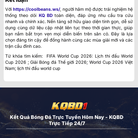
Với
https://coolbeans.ws/
, người hâm mộ được trải nghiệm hệ
thống theo dõi
KQ BD
toàn diện, đáp ứng nhu cầu tra cứu
nhanh và chính xác. Nền tảng sở hữu giao diện tinh gọn, dễ sử
dụng cùng dữ liệu cập nhật liên tục theo thời gian thực, giúp
bạn nắm bắt trọn vẹn mọi diễn biến trên sân cỏ. Đây là lựa
chọn đáng tin cậy để đồng hành cùng các mùa giải mới và các
trận cầu đỉnh cao.
Từ khóa tìm kiếm: FIFA World Cup 2026: Lịch thi đấu World
Cup 2026 ; Giải Bóng đá Thế giới 2026; World Cup 2026 Việt
Nam; lịch thi đấu world cup
Kết Quả Bóng Đá Trực Tuyến Hôm Nay - KQBD
Trực Tiếp 24/7