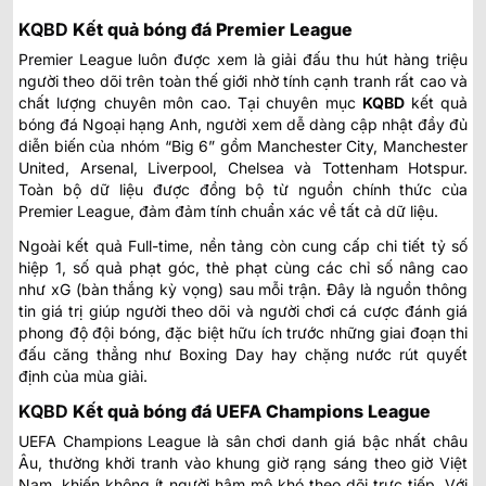
KQBD
Kết quả bóng đá Premier League
Premier League luôn được xem là giải đấu thu hút hàng triệu
người theo dõi trên toàn thế giới nhờ tính cạnh tranh rất cao và
chất lượng chuyên môn cao. Tại chuyên mục
KQBD
kết quả
bóng đá
Ngoại hạng Anh, người xem dễ dàng cập nhật đầy đủ
diễn biến của nhóm “Big 6” gồm Manchester City, Manchester
United, Arsenal, Liverpool, Chelsea và Tottenham Hotspur.
Toàn bộ dữ liệu được đồng bộ từ nguồn chính thức của
Premier League, đảm đảm tính chuẩn xác về tất cả dữ liệu.
Ngoài kết quả Full-time, nền tảng còn cung cấp chi tiết tỷ số
hiệp 1, số quả phạt góc, thẻ phạt cùng các chỉ số nâng cao
như xG (bàn thắng kỳ vọng) sau mỗi trận. Đây là nguồn thông
tin giá trị giúp người theo dõi và người chơi cá cược đánh giá
phong độ đội bóng, đặc biệt hữu ích trước những giai đoạn thi
đấu căng thẳng như Boxing Day hay chặng nước rút quyết
định của mùa giải.
KQBD
Kết quả bóng đá UEFA Champions League
UEFA Champions League là sân chơi danh giá bậc nhất châu
Âu, thường khởi tranh vào khung giờ rạng sáng theo giờ Việt
Nam, khiến không ít người hâm mộ khó theo dõi trực tiếp. Với