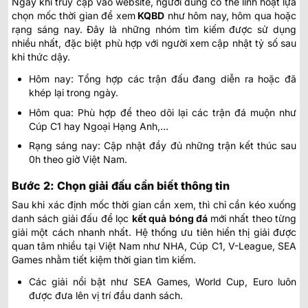
Ngay khi truy cập vào website, người dùng có thể linh hoạt lựa
chọn mốc thời gian để xem
KQBD
như hôm nay, hôm qua hoặc
rạng sáng nay. Đây là những nhóm tìm kiếm được sử dụng
nhiều nhất, đặc biệt phù hợp với người xem cập nhật tỷ số sau
khi thức dậy.
Hôm nay: Tổng hợp các trận đấu đang diễn ra hoặc đã
khép lại trong ngày.
Hôm qua: Phù hợp để theo dõi lại các trận đá muộn như
Cúp C1 hay Ngoại Hạng Anh,…
Rạng sáng nay: Cập nhật đầy đủ những trận kết thúc sau
0h theo giờ Việt Nam.
Bước 2: Chọn giải đấu cần biết thông tin
Sau khi xác định mốc thời gian cần xem, thì chỉ cần kéo xuống
danh sách giải đấu để lọc
kết quả bóng đá
mới nhất
theo từng
giải một cách nhanh nhất. Hệ thống ưu tiên hiển thị giải được
quan tâm nhiều tại Việt Nam như NHA, Cúp C1, V-League, SEA
Games nhằm tiết kiệm thời gian tìm kiếm.
Các giải nổi bật như SEA Games, World Cup, Euro luôn
được đưa lên vị trí đầu danh sách.