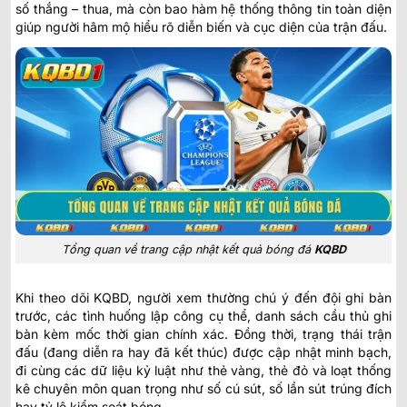
số thắng – thua, mà còn bao hàm hệ thống thông tin toàn diện
giúp người hâm mộ hiểu rõ diễn biến và cục diện của trận đấu.
Tổng quan về trang cập nhật kết quả bóng đá
KQBD
Khi theo dõi KQBD, người xem thường chú ý đến đội ghi bàn
trước, các tình huống lập công cụ thể, danh sách cầu thủ ghi
bàn kèm mốc thời gian chính xác. Đồng thời, trạng thái trận
đấu (đang diễn ra hay đã kết thúc) được cập nhật minh bạch,
đi cùng các dữ liệu kỷ luật như thẻ vàng, thẻ đỏ và loạt thống
kê chuyên môn quan trọng như số cú sút, số lần sút trúng đích
hay tỷ lệ kiểm soát bóng.