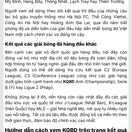
Mỹ Đình, Hàng Đẫy, Thống Nhất, Lạch Tray hay Thiên Trường.
Người xem dễ dàng theo dõi kết quả thi đấu của những câu
lạc bộ giàu truyền thống như Hà Nội FC, Thể Công Viettel,
Công An Hà Nội hay Hoàng Anh Gia Lai, qua đó nắm bắt
phong độ và diễn biến của giải đấu hấp dẫn nhất bóng đá Việt
Nam một cách chính xác và đáng tin cậy.
Kết quả các giải bóng đá hàng đầu khác
Bên cạnh các giải vô địch quốc gia hàng đầu, nơi đây còn
đóng vai trò như một địa chỉ dữ liệu bóng đá toàn diện, tổng
hợp thông tin từ hàng nghìn giải đấu lớn nhỏ trên toàn thế giới.
Người dùng có thể dễ dàng tra cứu kết quả C2 (Europa
League), C3 (Conference League) cũng như các giải hạng
dưới giàu tính cạnh tranh như
KQBD
Anh
(Championship), Serie
B (Ý) hay Ligue 2 (Pháp).
Không dừng lại ở đó, nền tảng còn cập nhật đầy đủ các giải
đấu khu vực và quốc tế như J-League (Nhật Bản), K-League
(Hàn Quốc) hay MLS – giải Nhà nghề Mỹ, nơi quy tụ nhiều ngôi
sao nổi tiếng. Tất cả dữ liệu đều được đồng bộ và hiển thị theo
thời gian thực, đảm bảo độ chính xác cao nhất.
Hướng dẫn cách xem KQBD trên trang kết quả