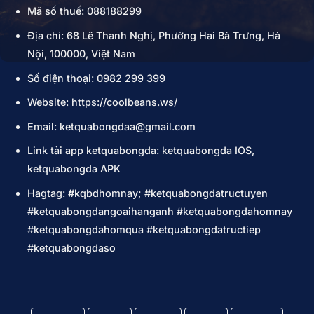
Mã số thuế: 088188299
Địa chỉ: 68 Lê Thanh Nghị, Phường Hai Bà Trưng, Hà
Nội, 100000, Việt Nam
Số điện thoại: 0982 299 399
Website: https://coolbeans.ws/
Email:
ketquabongdaa@gmail.com
Link tải app ketquabongda: ketquabongda IOS,
ketquabongda APK
Hagtag: #kqbdhomnay; #ketquabongdatructuyen
#ketquabongdangoaihanganh #ketquabongdahomnay
#ketquabongdahomqua #ketquabongdatructiep
#ketquabongdaso