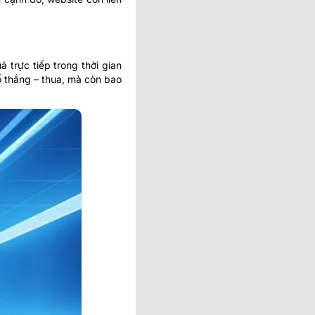
 trực tiếp trong thời gian
ố thắng – thua, mà còn bao