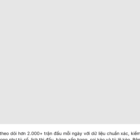
 theo dõi hơn 2.000+ trận đấu mỗi ngày với dữ liệu chuẩn xác, kiể
ọng như tỷ số, lịch thi đấu, bảng xếp hạng, soi kèo và tỷ lệ kèo. Bê