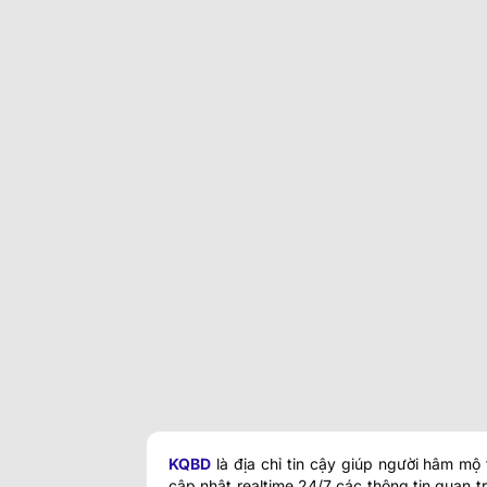
KQBD
là địa chỉ tin cậy giúp người hâm mộ
cập nhật realtime 24/7 các thông tin quan tr