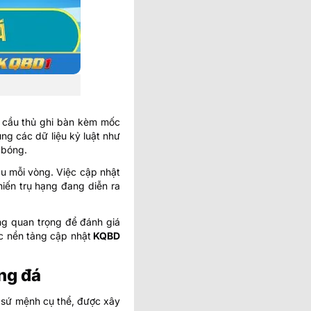
h cầu thủ ghi bàn kèm mốc
ùng các dữ liệu kỷ luật như
 bóng.
au mỗi vòng. Việc cập nhật
iến trụ hạng đang diễn ra
ảng quan trọng để đánh giá
c nền tảng cập nhật
KQBD
ng đá
à sứ mệnh cụ thể, được xây