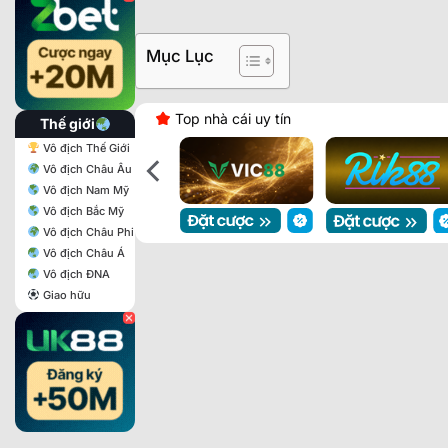
Mục Lục
Top nhà cái uy tín
Thế giới
Vô địch Thế Giới
Vô địch Châu Âu
Vô địch Nam Mỹ
Vô địch Bắc Mỹ
Vô địch Châu Phi
Vô địch Châu Á
Tất Cả
Tr
Asian View
Euro View
Vô địch ĐNA
Vin88
Giao hữu
BÓNG ĐÁ
Ẩn
0
trận [Hiển thị tất cả]
Thời gian
Đội nhà
T