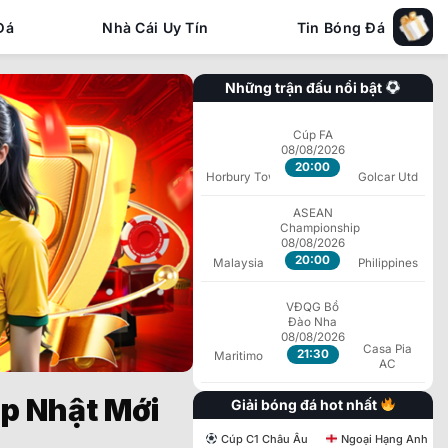
Đá
Nhà Cái Uy Tín
Tin Bóng Đá
Những trận đấu nổi bật
Cúp FA
08/08/2026
20:00
Horbury Town
Golcar Utd
ASEAN
Championship
08/08/2026
20:00
Malaysia
Philippines
VĐQG Bồ
Đào Nha
08/08/2026
Casa Pia
21:30
Maritimo
AC
p Nhật Mới
Giải bóng đá hot nhất
Cúp C1 Châu Âu
Ngoại Hạng Anh