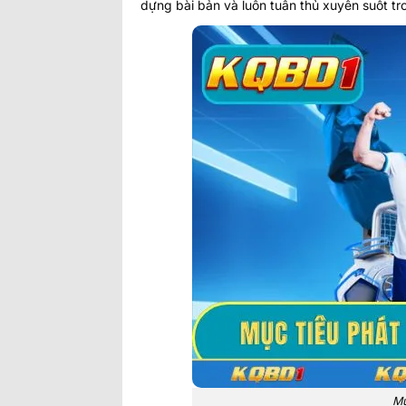
dựng bài bản và luôn tuân thủ xuyên suốt tr
Mụ