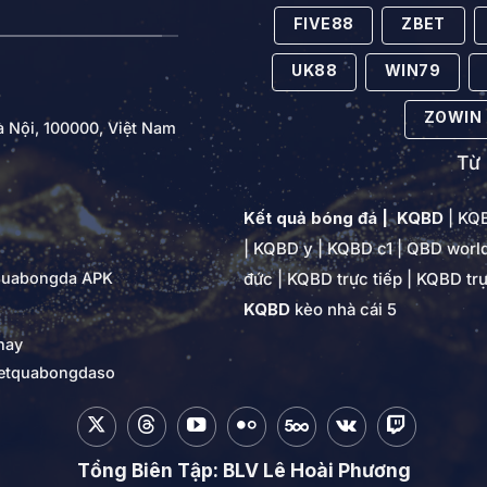
FIVE88
ZBET
UK88
WIN79
ZOWIN
à Nội, 100000, Việt Nam
Từ
Kết quả bóng đá |
KQBD
| KQ
| KQBD y | KQBD c1 | QBD worl
tquabongda APK
đức | KQBD trực tiếp | KQBD trự
KQBD
kèo nhà cái 5
nay
ketquabongdaso
Tổng Biên Tập:
BLV Lê Hoài Phương