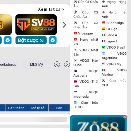
Cúp C1 Châu
Ngoại Hạng
Âu
Anh
Xem tất cả
Cúp C2
Hạng nhất
Châu Âu
Anh
Cúp C3
Bundesliga
Châu Âu
La Liga
V-League
Serie A
Hạng nhất
Ligue 1
VN
VĐQG Brazil
VĐQG Nhật
VĐQG
Bản
Argentina
VĐQG Hàn
bertadores
MLS Mỹ
AFC Champions League
V-League
VĐQG Mỹ
Quốc
VĐQG
VĐQG
Mexico
Australia
Giao hữu
VĐQG Thái
CLB
Lan
VĐQG
Indonesia
Giao hữu
ĐTQG
Bàn thắng
Mở tỷ số
Pen