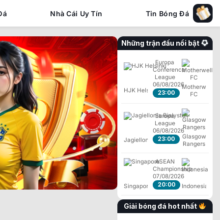
Đá
Nhà Cái Uy Tín
Tin Bóng Đá
Những trận đấu nổi bật
Europa
Conference
League
06/08/2026
Motherwell
HJK Helsinki
23:00
FC
Europa
League
06/08/2026
Glasgow
23:00
Jagiellonia Bialystok
Rangers
ASEAN
Championship
07/08/2026
20:00
Singapore
Indonesia
Giải bóng đá hot nhất