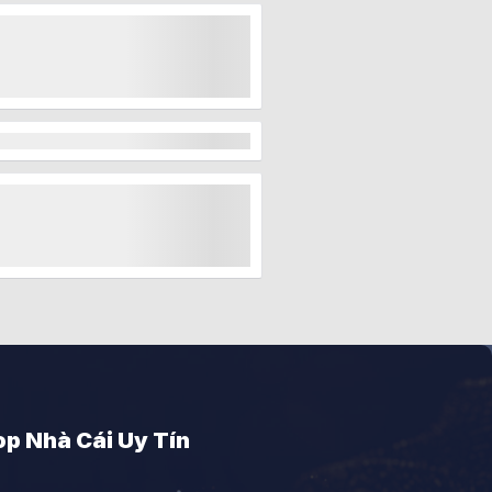
op Nhà Cái Uy Tín