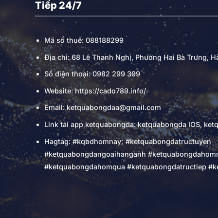
Tiếp 24/7
Mã số thuế: 088188299
Địa chỉ: 68 Lê Thanh Nghị, Phường Hai Bà Trưng, H
Số điện thoại: 0982 299 399
Website: https://cado789.info/
Email:
ketquabongdaa@gmail.com
Link tải app ketquabongda: ketquabongda IOS, ke
Hagtag: #kqbdhomnay; #ketquabongdatructuyen
#ketquabongdangoaihanganh #ketquabongdahom
#ketquabongdahomqua #ketquabongdatructiep #