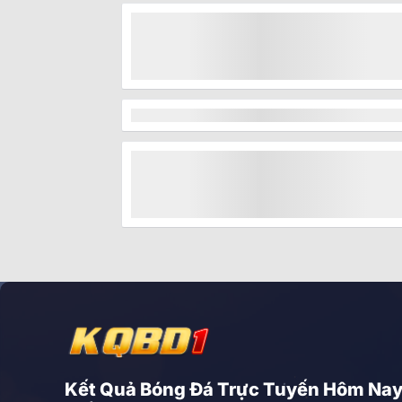
Kết Quả Bóng Đá Trực Tuyến Hôm Nay