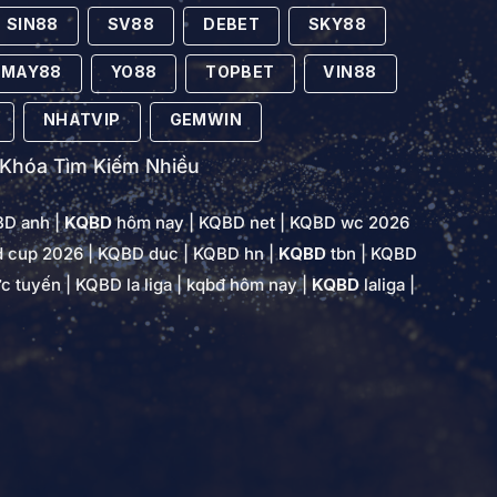
SIN88
SV88
DEBET
SKY88
MAY88
YO88
TOPBET
VIN88
NHATVIP
GEMWIN
 Khóa Tìm Kiếm Nhiều
BD anh |
KQBD
hôm nay | KQBD net | KQBD wc 2026
d cup 2026 | KQBD duc | KQBD hn |
KQBD
tbn | KQBD
c tuyến | KQBD la liga | kqbđ hôm nay |
KQBD
laliga |