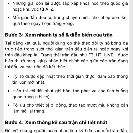
Những giải còn lại được sắp xếp khoa học theo quốc gia
hoặc khu vực từ A–Z.
Mỗi giải đấu đều có trang chuyên biệt, cho phép xem kết
quả theo ngày hoặc từng vòng.
Bước 3: Xem nhanh tỷ số & diễn biến của trận
Tại bảng kết quả, người dùng có thể theo dõi tỷ số bóng đá
trực tiếp trong suốt thời gian trận đấu diễn ra hoặc ngay khi
trận đấu khép lại. Trạng thái trận đấu như FT, HT, LIVE… được
hiển thị rõ ràng, giúp phân biệt chính xác giữa các trận đang
thi đấu và các trận đã kết thúc.
Tỷ số được cập nhật theo thời gian thực, đảm bảo thông
tin luôn mới nhất.
Hiển thị chi tiết phút ghi bàn, thẻ phạt và các tình huống
quan trọng (khi có).
Tối ưu cho thiết bị di động, thao tác mượt mà, không cần
làm mới lại trang.
Bước 4: Xem thống kê sau trận chi tiết nhất
Đối với những người muốn phân tích kỹ hơn sau mỗi trận đấu,