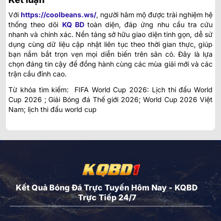
Với
https://coolbeans.ws/
, người hâm mộ được trải nghiệm hệ
thống theo dõi
KQ BD
toàn diện, đáp ứng nhu cầu tra cứu
nhanh và chính xác. Nền tảng sở hữu giao diện tinh gọn, dễ sử
dụng cùng dữ liệu cập nhật liên tục theo thời gian thực, giúp
bạn nắm bắt trọn vẹn mọi diễn biến trên sân cỏ. Đây là lựa
chọn đáng tin cậy để đồng hành cùng các mùa giải mới và các
trận cầu đỉnh cao.
Từ khóa tìm kiếm: FIFA World Cup 2026: Lịch thi đấu World
Cup 2026 ; Giải Bóng đá Thế giới 2026; World Cup 2026 Việt
Nam; lịch thi đấu world cup
Kết Quả Bóng Đá Trực Tuyến Hôm Nay - KQBD
Trực Tiếp 24/7