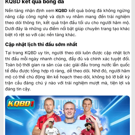
KQBD
kết quả bóng đá
Nền tảng nhận định
xem
KQBD
kết quả bóng đá
không ngừng
nâng cấp công nghệ và dịch vụ nhằm mang đến trải nghiệm
theo dõi thông tin, kết quả trận đấu tối ưu cho người hâm mộ.
Dưới đây là những ưu điểm nổi bật giúp chuyên trang tạo khác
biệt rõ rệt so với các nền tảng khác.
Cập nhật lịch thi đấu sớm nhất
Tại trang KQBD uy tín, người theo dõi luôn được cập nhật lịch
thi đấu mỗi ngày nhanh chóng, đầy đủ và chính xác tuyệt đối.
Toàn bộ thời gian ra sân của các giải đấu trong nước lẫn quốc
tế đều được tổng hợp rõ ràng, dễ theo dõi. Nhờ đó, người hâm
mộ có thể chủ động lên kế hoạch theo dõi, không bỏ lỡ bất kỳ
trận cầu đáng chú ý nào với trải nghiệm mượt mà, tiện lợi và
đáng tin cậy.