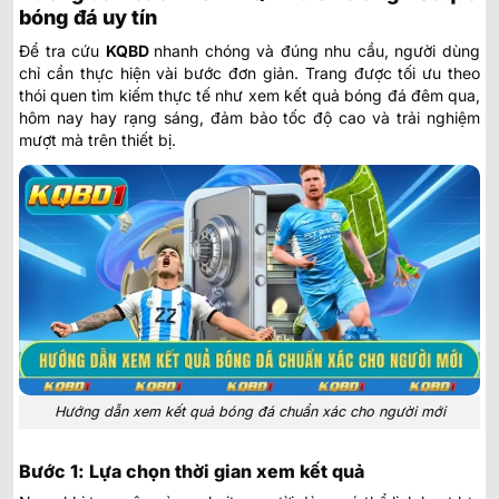
bóng đá uy tín
Để tra cứu
KQBD
nhanh chóng và đúng nhu cầu, người dùng
chỉ cần thực hiện vài bước đơn giản. Trang được tối ưu theo
thói quen tìm kiếm thực tế như xem
kết quả bóng đá đêm qua
,
hôm nay hay rạng sáng, đảm bảo tốc độ cao và trải nghiệm
mượt mà trên thiết bị.
Hướng dẫn xem kết quả bóng đá chuẩn xác cho người mới
Bước 1: Lựa chọn thời gian xem kết quả