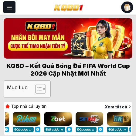
Bỏ
qua
nội
dung
KQBD – Kết Quả Bóng Đá FIFA World Cup
2026 Cập Nhật Mới Nhất
Mục Lục
Top nhà cái uy tín
Xem tất cả