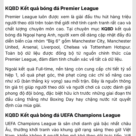
KQBD
Kết quả bóng đá Premier League
Premier League luôn được xem là giải đấu thu hút hàng triệu
người theo dõi trên toàn thế giới nhờ tính cạnh tranh rất cao và
chất lượng chuyên môn cao. Tại chuyên mục
KQBD
kết quả
bóng đá
Ngoại hạng Anh, người xem dễ dàng cập nhật đầy đủ
diễn biến của nhóm “Big 6” gồm Manchester City, Manchester
United, Arsenal, Liverpool, Chelsea và Tottenham Hotspur.
Toàn bộ dữ liệu được đồng bộ từ nguồn chính thức của
Premier League, đảm đảm tính chuẩn xác về tất cả dữ liệu.
Ngoài kết quả Full-time, nền tảng còn cung cấp chi tiết tỷ số
hiệp 1, số quả phạt góc, thẻ phạt cùng các chỉ số nâng cao
như xG (bàn thắng kỳ vọng) sau mỗi trận. Đây là nguồn thông
tin giá trị giúp người theo dõi và người chơi cá cược đánh giá
phong độ đội bóng, đặc biệt hữu ích trước những giai đoạn thi
đấu căng thẳng như Boxing Day hay chặng nước rút quyết
định của mùa giải.
KQBD
Kết quả bóng đá UEFA Champions League
UEFA Champions League là sân chơi danh giá bậc nhất châu
Âu, thường khởi tranh vào khung giờ rạng sáng theo giờ Việt
Nam, khiến không ít người hâm mộ khó theo dõi trực tiếp. Với