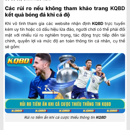
Các rủi ro nếu không tham khảo trang
KQBD
kết quả bóng đá khi cá độ
Khi vô tình tham gia các website nhận định
KQBD
trực tuyến
kém uy tín hoặc có dấu hiệu lừa đảo, người chơi có thể phải đối
mặt với nhiều rủi ro nghiêm trọng, tác động trực tiếp đến tài
chính, quyền lợi và mức độ an toàn thông tin cá nhân, cụ thể
sẽ gồm:
Rủi ro tiềm ẩn khi cá cược thiếu thông tin
KQBD