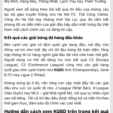
Mỹ Đình, Hàng Đẫy, Thống Nhất, Lạch Tray hay Thiên Trường.
Người xem dễ dàng theo dõi kết quả thi đấu của những câu
lạc bộ giàu truyền thống như Hà Nội FC, Thể Công Viettel,
Công An Hà Nội hay Hoàng Anh Gia Lai, qua đó nắm bắt
phong độ và diễn biến của giải đấu hấp dẫn nhất bóng đá Việt
Nam một cách chính xác và đáng tin cậy.
Kết quả các giải bóng đá hàng đầu khác
Bên cạnh các giải vô địch quốc gia hàng đầu, nơi đây còn
đóng vai trò như một địa chỉ dữ liệu bóng đá toàn diện, tổng
hợp thông tin từ hàng nghìn giải đấu lớn nhỏ trên toàn thế giới.
Người dùng có thể dễ dàng tra cứu kết quả C2 (Europa
League), C3 (Conference League) cũng như các giải hạng
dưới giàu tính cạnh tranh như
KQBD
Anh
(Championship), Serie
B (Ý) hay Ligue 2 (Pháp).
Không dừng lại ở đó, nền tảng còn cập nhật đầy đủ các giải
đấu khu vực và quốc tế như J-League (Nhật Bản), K-League
(Hàn Quốc) hay MLS – giải Nhà nghề Mỹ, nơi quy tụ nhiều ngôi
sao nổi tiếng. Tất cả dữ liệu đều được đồng bộ và hiển thị theo
thời gian thực, đảm bảo độ chính xác cao nhất.
Hướng dẫn cách xem KQBD trên trang kết quả