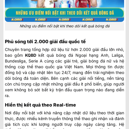
Những ưu điểm nổi bật khi theo dõi kết quả bóng đá
Phủ sóng tới 2.000 giải đấu quốc tế
Chuyên trang tổng hợp dữ liệu từ hơn 2.000 giải đấu lớn nhỏ,
bao gồm
KQBD
kết quả bóng đá Ngoại hạng Anh
, Laliga,
Bundesliga, Serie A cùng các giải trẻ, giải bóng đá nữ và hệ
thống cúp thể thao quốc gia Việt Nam. Mọi thông tin được
đồng bộ và cập nhật liên tục 24/7, mang đến trải nghiệm theo
dõi bóng đá toàn diện. Bên cạnh các giải nổi tiếng, nền tảng
còn chú trọng cập nhật những giải đấu ít phổ biến, giúp người
xem không bỏ sót bất kỳ trận đấu quan trọng nào đang diễn
ra.
Hiển thị kết quả theo Real-time
Nơi đây nổi bật với khả năng cập nhật dữ liệu theo thời gian
thực, được nhiều kênh truyền thông thể thao ghi nhận và đánh
giá tích cực khi lượng người truy cập ngày càng tăng. Hệ